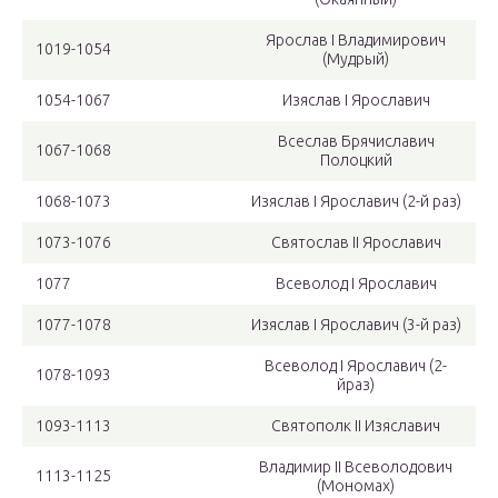
Ярослав I Владимирович
1019-1054
(Мудрый)
1054-1067
Изяслав I Ярославич
Всеслав Брячиславич
1067-1068
Полоцкий
1068-1073
Изяслав I Ярославич (2-й раз)
1073-1076
Святослав II Ярославич
1077
Всеволод I Ярославич
1077-1078
Изяслав I Ярославич (3-й раз)
Всеволод I Ярославич (2-
1078-1093
йраз)
1093-1113
Святополк II Изяславич
Владимир II Всеволодович
1113-1125
(Мономах)