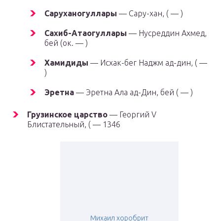
Саруханогуллары
— Сару-хан, ( — )
Сахиб-Атаогуллары
— Нусреддин Ахмед,
бей (ок. — )
Хамидиды
— Исхак-бег Наджм ад-дин, ( —
)
Эретна
— Эретна Ала ад-Дин, бей ( — )
Грузинское царство
— Георгий V
Блистательный, ( — 1346
Михаил хоробрит