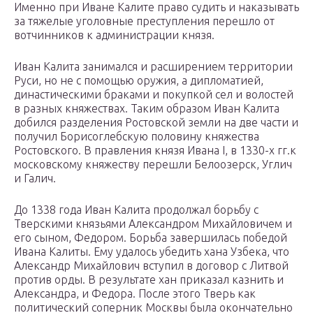
Именно при Иване Калите право судить и наказывать
за тяжелые уголовные преступления перешло от
вотчинников к администрации князя.
Иван Калита занимался и расширением территории
Руси, но не с помощью оружия, а дипломатией,
династическими браками и покупкой сел и волостей
в разных княжествах. Таким образом Иван Калита
добился разделения Ростовской земли на две части и
получил Борисоглебскую половину княжества
Ростовского. В правления князя Ивана I, в 1330-х гг.к
московскому княжеству перешли Белоозерск, Углич
и Галич.
До 1338 года Иван Калита продолжал борьбу с
Тверскими князьями Александром Михайловичем и
его сыном, Федором. Борьба завершилась победой
Ивана Калиты. Ему удалось убедить хана Узбека, что
Александр Михайлович вступил в договор с Литвой
против орды. В результате хан приказал казнить и
Александра, и Федора. После этого Тверь как
политический соперник Москвы была окончательно