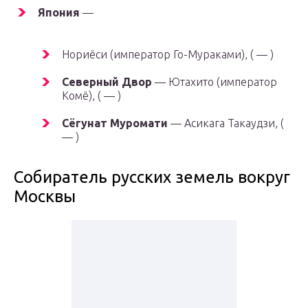
Япония
—
Нориёси (император Го-Мураками), ( — )
Северный Двор
— Ютахито (император
Комё), ( — )
Сёгунат Муромати
— Асикага Такаудзи, (
— )
Собиратель русских земель вокруг
Москвы