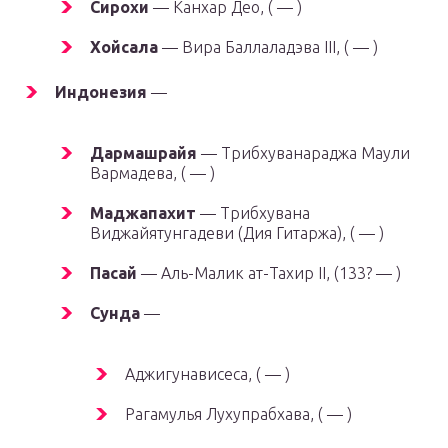
Сирохи
— Канхар Део, ( — )
Хойсала
— Вира Баллаладэва III, ( — )
Индонезия
—
Дармашрайя
— Трибхуванараджа Маули
Вармадева, ( — )
Маджапахит
— Трибхувана
Виджайятунгадеви (Дия Гитаржа), ( — )
Пасай
— Аль-Малик ат-Тахир II, (133? — )
Сунда
—
Аджигунависеса, ( — )
Рагамулья Лухупрабхава, ( — )