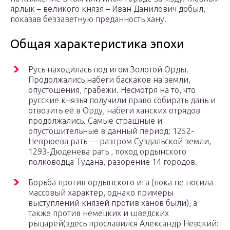
ярлык – великого князя – Иван Данилович добыл,
показав беззаветную преданность хану.
Общая характеристика эпохи
Русь находилась под игом Золотой Орды.
Продолжались набеги баскаков на земли,
опустошения, грабежи. Несмотря на то, что
русские князья получили право собирать дань и
отвозить её в Орду, набеги ханских отрядов
продолжались. Самые страшные и
опустошительные в данный период: 1252-
Неврюева рать — разгром Суздальской земли,
1293-Дюденева рать , поход ордынского
полководца Тудана, разорение 14 городов.
Борьба против ордынского ига (пока не носила
массовый характер, однако примеры
выступлений князей против ханов были), а
также против немецких и шведских
рыцарей(здесь прославился Александр Невский: