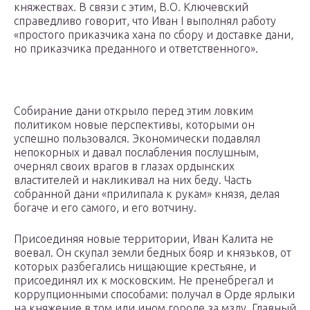
княжествах. В связи с этим, В.О. Ключевский
справедливо говорит, что Иван I выполнял работу
«простого приказчика хана по сбору и доставке дани,
но приказчика преданного и ответственного».
Собирание дани открыло перед этим ловким
политиком новые перспективы, которыми он
успешно пользовался. Экономически подавлял
непокорных и давал послабления послушным,
очернял своих врагов в глазах ордынских
властителей и накликивал на них беду. Часть
собранной дани «прилипала к рукам» князя, делая
богаче и его самого, и его вотчину.
Присоединяя новые территории, Иван Калита не
воевал. Он скупал земли бедных бояр и князьков, от
которых разбегались нищающие крестьяне, и
присоединял их к московским. Не пренебрегал и
коррупционными способами: получал в Орде ярлыки
на княжение в том или ином городе за мзду. Главный