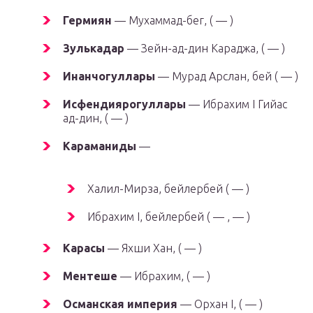
Гермиян
— Мухаммад-бег, ( — )
Зулькадар
— Зейн-ад-дин Караджа, ( — )
Инанчогуллары
— Мурад Арслан, бей ( — )
Исфендиярогуллары
— Ибрахим I Гийас
ад-дин, ( — )
Караманиды
—
Халил-Мирза, бейлербей ( — )
Ибрахим I, бейлербей ( — , — )
Карасы
— Яхши Хан, ( — )
Ментеше
— Ибрахим, ( — )
Османская империя
— Орхан I, ( — )