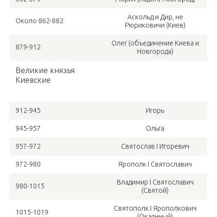
Аскольд и Дир, не
Около 862-882
Рюриковичи (Киев)
Олег (объединение Киева и
879-912
Новгорода)
Великие князья
Киевские
912-945
Игорь
945-957
Ольга
957-972
Святослав I Игоревич
972-980
Ярополк I Святославич
Владимир I Святославич
980-1015
(Святой)
Святополк I Ярополкович
1015-1019
(Окаянный)