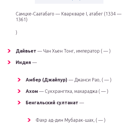
Самцхе-Саатабаго — Кваркваре I, атабег (1334 —
1361)
)
Дайвьет
— Чан Хьен Тонг, император ( — )
Индия
—
Амбер (Джайпур)
— Джанси Рао, ( — )
Ахом
— Сукхрангпха, махараджа ( — )
Бенгальский султанат
—
Фахр ад-дин Мубарак-шах, ( — )