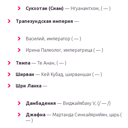
Сукхотаи (Сиам)
— Нгуанамтхом, ( — )
Трапезундская империя
—
Василий, император ( — )
Ирина Палеолог, императрица ( — )
Тямпа
— Те Анан, ( — )
Ширван
— Кей Кубад, ширваншах ( — )
Шри Ланка
—
Дамбадения
— Виджайябаху V, (/ — /)
Джафна
— Мартанда Синкайярийян, царь (
— )