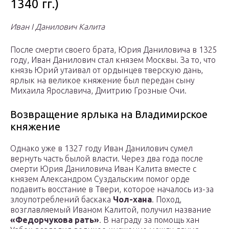
1340 гг.)
Иван I Данилович Калита
После смерти своего брата, Юрия Даниловича в 1325
году, Иван Данилович стал князем Москвы. За то, что
князь Юрий утаивал от ордынцев тверскую дань,
ярлык на великое княжение был передан сыну
Михаила Ярославича, Дмитрию Грозные Очи.
Возвращение ярлыка на Владимирское
княжение
Однако уже в 1327 году Иван Данилович сумел
вернуть часть былой власти. Через два года после
смерти Юрия Даниловича Иван Калита вместе с
князем Александром Суздальским помог орде
подавить восстание в Твери, которое началось из-за
злоупотреблений баскака
Чол-хана
. Поход,
возглавляемый Иваном Калитой, получил название
«Федорчукова рать»
. В награду за помощь хан