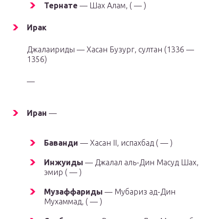
Тернате
— Шах Алам, ( — )
Ирак
Джалаириды — Хасан Бузург, султан (1336 —
1356)
—
Иран
—
Баванди
— Хасан II, испахбад ( — )
Инжуиды
— Джалал аль-Дин Масуд Шах,
эмир ( — )
Музаффариды
— Мубариз ад-Дин
Мухаммад, ( — )