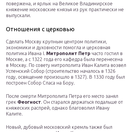
повержена, и ярлык на Великое Владимирское
княжение московские князья из рук практически не
выпускали.
Отношения с церковью
Сделать Москву крупным центром политики,
экономики и духовности помогла и церковная
политика Ивана I.
Митрополит Петр
часто гостил в
Москве, а с 1322 года его кафедра была перенесена
в Москву. По совету митрополита Иван Калита возвел
Успенский Собор (строительство началось в 1326
году, освящение произошло в 1327). В 1330 году был
построен Собор Спаса на Бору.
После смерти Митрополита Петра его место занял
грек
Феогност
. Он старался держаться подальше от
княжеских распрей, однако благоволил Ивану
Калите.
Новый, дубовый московский кремль также был