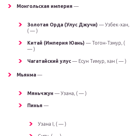
Монгольская империя
—
Золотая Орда (Улус Джучи)
— Узбек-хан,
( — )
Китай (Империя Юань)
— Тогон-Тэмур, (
— )
Чагатайский улус
— Есун Тимур, хан ( — )
Мьянма
—
Мяньчжун
— Узана, ( — )
Пинья
—
Узана I, ( — )