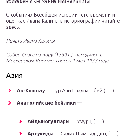
возведен в княжение Ивана Калиты.
О событиях Всеобщей истории того времени и
оценках Ивана Калиты в историографии читайте
здесь.
Печать Ивана Калиты
Собор Спаса на Бору (1330 г.), находился в
Московском Кремле, снесен 1 мая 1933 года
Азия
Ак-Коюнлу
— Тур Али Пахлван, бей ( — )
Анатолийские бейлики —
Айдыногуллары
— Умур I, ( — )
Артукиды
— Салих Шамс ад-дин, ( — )