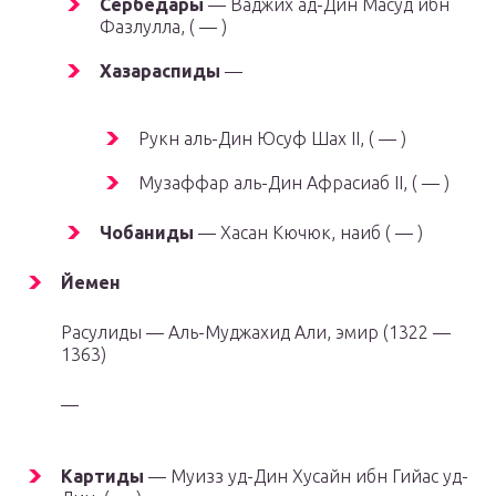
Сербедары
— Ваджих ад-Дин Масуд ибн
Фазлулла, ( — )
Хазараспиды
—
Рукн аль-Дин Юсуф Шах II, ( — )
Музаффар аль-Дин Афрасиаб II, ( — )
Чобаниды
— Хасан Кючюк, наиб ( — )
Йемен
Расулиды — Аль-Муджахид Али, эмир (1322 —
1363)
—
Картиды
— Муизз уд-Дин Хусайн ибн Гийас уд-