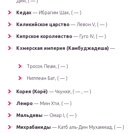
Дин, ( — )
Кедах
— Ибрагим Шах, ( — )
Киликийское царство
— Левон V, ( — )
Кипрское королевство
— Гуго IV, ( — )
Кхмерская империя (Камбуджадеша)
—
Тросок Пеам, ( — )
Ниппеан Бат, ( — )
Корея (Корё)
— Чхунхе, ( — , — )
Лемро
— Мин Хти, ( — )
Мальдивы
— Омар I, ( — )
Михрабаниды
— Катб аль-Дин Мухаммад, ( — )