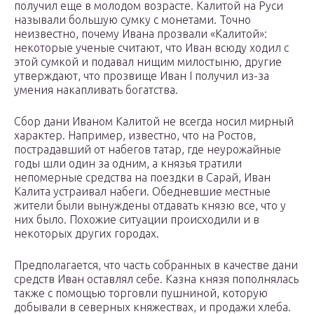
получил еще в молодом возрасте. Калитой на Руси
называли большую сумку с монетами. Точно
неизвестно, почему Ивана прозвали «Калитой»:
некоторые ученые считают, что Иван всюду ходил с
этой сумкой и подавал нищим милостыню, другие
утверждают, что прозвище Иван I получил из-за
умения накапливать богатства.
Сбор дани Иваном Калитой не всегда носил мирный
характер. Например, известно, что на Ростов,
пострадавший от набегов татар, где неурожайные
годы шли один за одним, а князья тратили
непомерные средства на поездки в Сарай, Иван
Калита устраивал набеги. Обедневшие местные
жители были вынуждены отдавать князю все, что у
них было. Похожие ситуации происходили и в
некоторых других городах.
Предполагается, что часть собранных в качестве дани
средств Иван оставлял себе. Казна князя пополнялась
также с помощью торговли пушниной, которую
добывали в северных княжествах, и продажи хлеба.