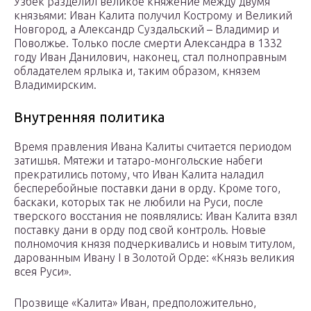
Узбек разделил великое княжение между двумя
князьями: Иван Калита получил Кострому и Великий
Новгород, а Александр Суздальский – Владимир и
Поволжье. Только после смерти Александра в 1332
году Иван Данилович, наконец, стал полноправным
обладателем ярлыка и, таким образом, князем
Владимирским.
Внутренняя политика
Время правления Ивана Калиты считается периодом
затишья. Мятежи и татаро-монгольские набеги
прекратились потому, что Иван Калита наладил
бесперебойные поставки дани в орду. Кроме того,
баскаки, которых так не любили на Руси, после
тверского восстания не появлялись: Иван Калита взял
поставку дани в орду под свой контроль. Новые
полномочия князя подчеркивались и новым титулом,
дарованным Ивану I в Золотой Орде: «Князь великия
всея Руси».
Прозвище «Калита» Иван, предположительно,