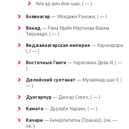
Ала ад-дин Али-шах, ( — )
Бхавнагар
— Мохдажи Раножи, ( — )
Венад
— Рама Удайя Мартанда Варма
Тирувади, ( — )
Виджаянагарская империя
— Харихарара
I, ( — )
Восточные Ганги
— Нарасимха Дева III, ( —
)
Делийский султанат
— Мухаммад-шах II, (
— )
Дунгарпур
— Дангар Сингх, ( — )
Камата
— Дурлабх Нараян, ( — )
Качари
— Бичарпатипха (Пракаш), (ок. —
ок. )