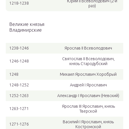
Юрий II Всеволодович (2-й
1218-1238
раз)
Великие князья
Владимирские
1238-1246
Ярослав II Всеволодович
Святослав II Всеволодович,
1246-1248
князь Стародубский
1248
Михаил Ярославич Хоробрый
1248-1252
Андрей I Ярославич
1252-1263
Александр I Ярославич (Невский)
Ярослав III Ярославич, князь
1263-1271
Тверской
Василий I Ярославич, князь
1271-1276
Костромской