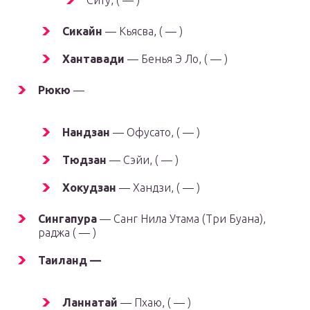
Ситу, ( — )
Сикайн
— Кьясва, ( — )
Хантавади
— Бенья Э Ло, ( — )
Рюкю
—
Нандзан
— Офусато, ( — )
Тюдзан
— Сэйи, ( — )
Хокудзан
— Хандзи, ( — )
Сингапура
— Санг Нила Утама (Три Буана),
раджа ( — )
Таиланд —
Ланнатай
— Пхаю, ( — )