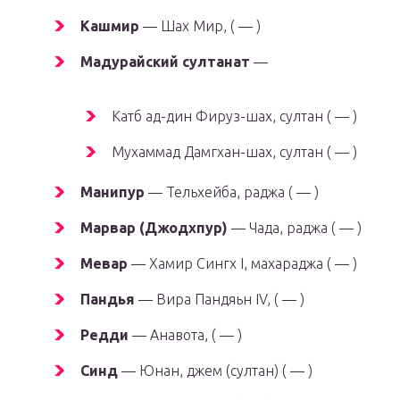
Кашмир
— Шах Мир, ( — )
Мадурайский султанат
—
Катб ад-дин Фируз-шах, султан ( — )
Мухаммад Дамгхан-шах, султан ( — )
Манипур
— Тельхейба, раджа ( — )
Марвар (Джодхпур)
— Чада, раджа ( — )
Мевар
— Хамир Сингх I, махараджа ( — )
Пандья
— Вира Пандяьн IV, ( — )
Редди
— Анавота, ( — )
Синд
— Юнан, джем (султан) ( — )