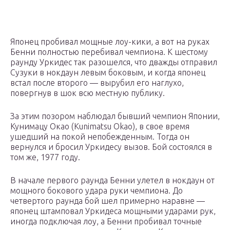
Японец пробивал мощные лоу-кики, а вот на руках
Бенни полностью перебивал чемпиона. К шестому
раунду Уркидес так разошелся, что дважды отправил
Сузуки в нокдаун левым боковым, и когда японец
встал после второго — вырубил его наглухо,
повергнув в шок всю местную публику.
За этим позором наблюдал бывший чемпион Японии,
Кунимацу Окао (Kunimatsu Okao), в свое время
ушедший на покой непобежденным. Тогда он
вернулся и бросил Уркидесу вызов. Бой состоялся в
том же, 1977 году.
В начале первого раунда Бенни улетел в нокдаун от
мощного бокового удара руки чемпиона. До
четвертого раунда бой шел примерно наравне —
японец штамповал Уркидеса мощными ударами рук,
иногда подключая лоу, а Бенни пробивал точные