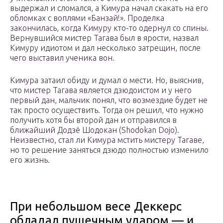
выдержал и сломался, а Кимура начал скакать на его
обломках с воплями «Банзай!». Проделка
закончилась, когда Кимуру кто-то одернул со спины.
Вернувшийся мистер Тагава был в ярости, назвал
Кимуру идиотом и дал несколько затрещин, после
чего выставил ученика вон.
Кимура затаил обиду и думал о мести. Но, выяснив,
что мистер Тагава является дзюдоистом и у него
первый дан, мальчик понял, что возмездие будет не
так просто осуществить. Тогда он решил, что нужно
получить хотя бы второй дан и отправился в
ближайший Додзё Шодокан (Shodokan Dojo).
Неизвестно, стал ли Кимура мстить мистеру Тагаве,
но то решение заняться дзюдо полностью изменило
его жизнь.
При небольшом весе Деккерс
обладал пушечным ударом — и