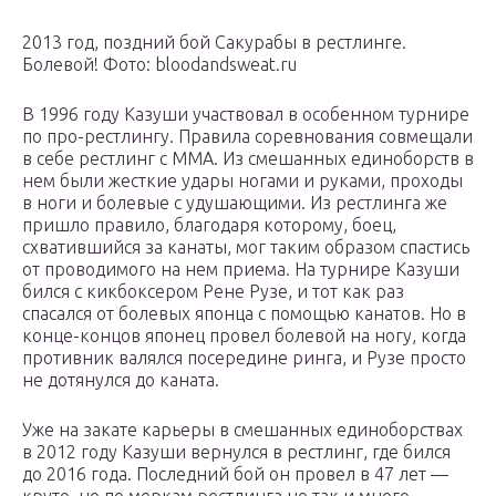
2013 год, поздний бой Сакурабы в рестлинге.
Болевой! Фото: bloodandsweat.ru
В 1996 году Казуши участвовал в особенном турнире
по про-рестлингу. Правила соревнования совмещали
в себе рестлинг с MMA. Из смешанных единоборств в
нем были жесткие удары ногами и руками, проходы
в ноги и болевые с удушающими. Из рестлинга же
пришло правило, благодаря которому, боец,
схватившийся за канаты, мог таким образом спастись
от проводимого на нем приема. На турнире Казуши
бился с кикбоксером Рене Рузе, и тот как раз
спасался от болевых японца с помощью канатов. Но в
конце-концов японец провел болевой на ногу, когда
противник валялся посередине ринга, и Рузе просто
не дотянулся до каната.
Уже на закате карьеры в смешанных единоборствах
в 2012 году Казуши вернулся в рестлинг, где бился
до 2016 года. Последний бой он провел в 47 лет —