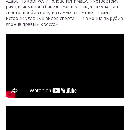
удары по корпусу и голове Кунимацу. К четвертому
раунде чемпион сбавил темп и Уркидес не упустил
своего, пробив одну из самых затяжных серий в
истории ударных видов спорта — и в конце вырубив
японца правым кроссом.