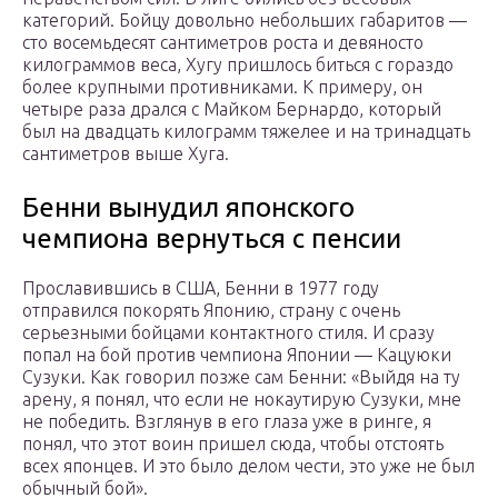
категорий. Бойцу довольно небольших габаритов —
сто восемьдесят сантиметров роста и девяносто
килограммов веса, Хугу пришлось биться с гораздо
более крупными противниками. К примеру, он
четыре раза дрался с Майком Бернардо, который
был на двадцать килограмм тяжелее и на тринадцать
сантиметров выше Хуга.
Бенни вынудил японского
чемпиона вернуться с пенсии
Прославившись в США, Бенни в 1977 году
отправился покорять Японию, страну с очень
серьезными бойцами контактного стиля. И сразу
попал на бой против чемпиона Японии — Кацуюки
Сузуки. Как говорил позже сам Бенни: «Выйдя на ту
арену, я понял, что если не нокаутирую Сузуки, мне
не победить. Взглянув в его глаза уже в ринге, я
понял, что этот воин пришел сюда, чтобы отстоять
всех японцев. И это было делом чести, это уже не был
обычный бой».