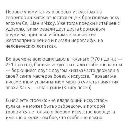
Первые упоминания о боевых искусствах на
территории Китая относятся еще к бронзовому веку,
эпохам Ся, Шан и Чжоу. Уже тогда предки китайцев с
удовольствием резали друг друга бронзовым
оружием, приносили богам человеческие
жертвоприношения и писали иероглифы на
человеческих лопатках.
Во времена воюющих царств, Чжаньго (770 г до н.э —
221 г до н.э), боевые искусства стали особенно важны
— борющиеся друг с другом князья часто держали в
своей свите мастеров боевых искусств. Первым же
письменным упоминанием можно считать памятник
эпохи Хань — «Шанцзин» (Книгу песен)
В ней есть строчка: «не владеющий искусством
кулака, не может быть храбрецом», в которой
говорится не только о боевом искусстве вообще, а
именно о кулачном бое, что особенно важно