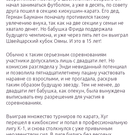
начал заниматься футболом, а уже в десять, по совету
друга пошел в секцию киокушин-каратэ. Его дед,
Герман Бауманн поначалу противился такому
увлечению внука, так как на две секции у семьи не
хватало денег. Но бабушка Фрида поддержала
будущего чемпиона, и уже через пять лет он выиграл
Швейцарский кубок Оямы. И это в 15 лет!
Обычно к таким серьезным соревнованиям
участники допускались лишь с двадцати лет. Но
комиссия разглядела у Энди невиданный потенциал
и позволила пятнадцатилетнему пацану участвовать
наравне со взрослыми, и не прогадала, раскрыв
таким образом будущую звезду. Тем не менее, до
двадцати лет бабушка, как опекун, была вынуждена
выписывать ему разрешения для участия в
соревнованиях.
Выиграв множество турниров по каратэ, Хуг
перешел в кикбоксинг и попал в профессиональную
лигу К-1, и снова столкнулся с уже привычным
неравенством сил. В лиге бились без весовых