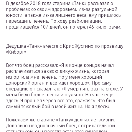
В декабре 2018 года старина «Танк» рассказал о
проблемах со своим здоровьем. Из-за разгульной
юности, а также из-за лишнего веса, ему пришлось
пересадить печень. По ходу реабилитации,
продлившейся 107 дней, он потерял 45 килограмм.
Дедушка «Танк» вместе с Крис Жустино по прозвищу
«Киборг»
Вот что боец рассказал: «Я в конце концов начал
расплачиваться за свою дикую жизнь, которая
испортила мне печень. Но у меня хороший
донорский орган и все идет хорошо». Про саму
операцию он сказал так: «Я умер пять раз на столе. У
меня было более шести инсультов. Но я все еще
здесь. Я прошел через все это, сражаясь. Это был
самый тяжелый бой в моей жизни. Но я здесь».
Пожелаем же старине «Танку» долгих лет жизни.
Довольно неоднозначный боец с отрицательной
статистикой, он навсегда останется символом