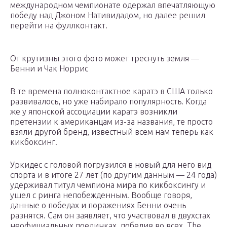
международном чемпионате одержал впечатляющую
победу над Джоном Нативидадом, но далее решил
перейти на фуллконтакт.
От крутизны этого фото может треснуть земля —
Бенни и Чак Норрис
В те времена полноконтактное каратэ в США только
развивалось, но уже набирало популярность. Когда
же у японской ассоциации каратэ возникли
претензии к американцам из-за названия, те просто
взяли другой бренд, известный всем нам теперь как
кикбоксинг.
Уркидес с головой погрузился в новый для него вид
спорта и в итоге 27 лет (по другим данным — 24 года)
удерживал титул чемпиона мира по кикбоксингу и
ушел с ринга непобежденным. Вообще говоря,
данные о победах и поражениях Бенни очень
разнятся. Сам он заявляет, что участвовал в двухстах
неофициальных поединках, победив во всех. The