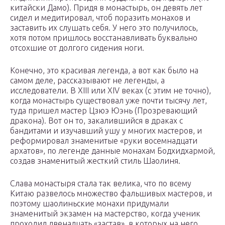
китайски Дамо). Придя в монастырь, он девять лет
сидел и медитировал, чтоб поразить монахов и
заставить их слушать себя. У него это получилось,
хотя потом пришлось восстанавливать буквально
отсохшие от долгого сидения ноги.
Конечно, это красивая легенда, а вот как было на
самом деле, рассказывают не легенды, а
исследователи. В XIII или XIV веках (с этим не точно),
когда монастырь существовал уже почти тысячу лет,
туда пришел мастер Цзюэ Юэнь (Прозревающий
дракона). Вот он то, закалившийся в драках с
бандитами и изучавший ушу у многих мастеров, и
реформировал знаменитые «руки восемнадцати
архатов», по легенде данные монахам Бодхидхармой,
создав знаменитый жесткий стиль Шаолиня.
Слава монастыря стала так велика, что по всему
Китаю развелось множество фальшивых мастеров, и
поэтому шаолиньские монахи придумали
знаменитый экзамен на мастерство, когда ученик
проходил двенадцать «застав», в которых на него