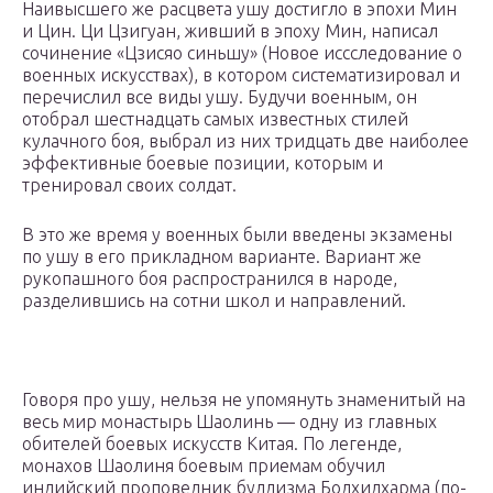
Наивысшего же расцвета ушу достигло в эпохи Мин
и Цин. Ци Цзигуан, живший в эпоху Мин, написал
сочинение «Цзисяо синьшу» (Новое иссследование о
военных искусствах), в котором систематизировал и
перечислил все виды ушу. Будучи военным, он
отобрал шестнадцать самых известных стилей
кулачного боя, выбрал из них тридцать две наиболее
эффективные боевые позиции, которым и
тренировал своих солдат.
В это же время у военных были введены экзамены
по ушу в его прикладном варианте. Вариант же
рукопашного боя распространился в народе,
разделившись на сотни школ и направлений.
Говоря про ушу, нельзя не упомянуть знаменитый на
весь мир монастырь Шаолинь — одну из главных
обителей боевых искусств Китая. По легенде,
монахов Шаолиня боевым приемам обучил
индийский проповедник буддизма Бодхидхарма (по-