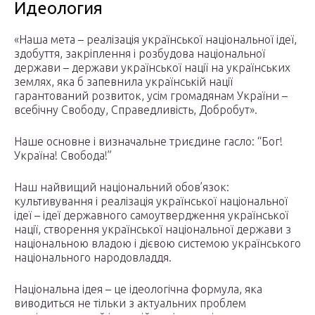
Идеология
«Наша мета – реалізація української національної ідеї,
здобуття, закріплення і розбудова національної
держави – держави української нації на українських
землях, яка б запевнила українській нації
гарантований розвиток, усім громадянам України –
всебічну Свободу, Справедливість, Добробут».
Наше основне і визначальне триєдине гасло: “Бог!
Україна! Свобода!”
Наш найвищий національний обов’язок:
культивування і реалізація української національної
ідеї – ідеї державного самоутвердження української
нації, створення української національної держави з
національною владою і дієвою системою українського
національного народовладдя.
Національна ідея – це ідеологічна формула, яка
виводиться не тільки з актуальних проблем