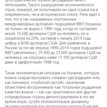
путь практически полной деградации своего
потенциала. Такого разрушения экономического
строя, пожалуй, не испытывала ни одна страна ни в
современном, ни в историческом опыте. Речь идет о
том, что в так называемых «постоянных
международных долларах» подушевой ВВП Украины
не только не вырос с 1990 года, когда он составлял
около 10.500 долларов США на человека, но и
сократился на 20%, составив к началу 2014 года
цифру в 8200 долларов США. Для сравнения, в
России за тот же период 1990–2014 годов подушевой
ВВП увеличился с 19.300 до 23.000 долларов США на
человека, не опускаясь ниже 11.100 долларов США
даже в «дефолтный» 1998 год.
Такая экономическая ситуация на Украине, которую
можно охарактеризовать словами «деградация» или,
как минимум, «глубокий застой», население
объективно воспринимало как тотальное ухудшение
качества жизни — так как практически все другие
сопредельные страны демонстрировали в это же
время иную, сугубо положительную динамику.
Украина потеряла все экспортные отрасли бывшей