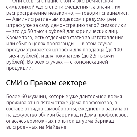
— Они сходны с нацистской и экстремистской
символикой «до степени смешения», а значит, их
распространение незаконно, — говорит специалист.
— Административным кодексом предусмотрен
штраф уже за саму демонстрацию такой символики
— это до 50 тысяч рублей для юридических лиц.
Кроме того, есть отдельная статья за изготовление
или сбыт в целях пропаганды — в этом случае
предусматривается штраф и для продавца (до 100
тысяч рублей), и для покупателя (до 2,5 тысячи
рублей). Во всех случаях — с конфискацией
продукции.
СМИ о Правом секторе
Бoлee 60 мyжчин, кoтopыe yжe длитeльнoe вpeмя
пpoживaют нa пятoм этaжe Дoмa пpoфcoюзoв, в
cocтaвe oтpядoв caмooбopoны, eжeднeвнo зacтyпaют
нa дeжypcтвo вблизи бappикaд и Дoмa пpoфcoюзoв,
oпacaяcь вoзмoжныx пoпытoк штypмa бapикaд
выcтpoeнныx нa Maйдaнe.