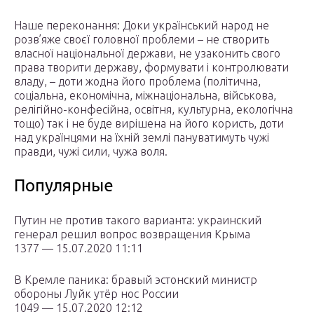
Наше переконання: Доки український народ не
розв’яже своєї головної проблеми – не створить
власної національної держави, не узаконить свого
права творити державу, формувати і контролювати
владу, – доти жодна його проблема (політична,
соціальна, економічна, міжнаціональна, військова,
релігійно-конфесійна, освітня, культурна, екологічна
тощо) так і не буде вирішена на його користь, доти
над українцями на їхній землі пануватимуть чужі
правди, чужі сили, чужа воля.
Популярные
Путин не против такого варианта: украинский
генерал решил вопрос возвращения Крыма
1377 — 15.07.2020 11:11
В Кремле паника: бравый эстонский министр
обороны Луйк утёр нос России
1049 — 15.07.2020 12:12