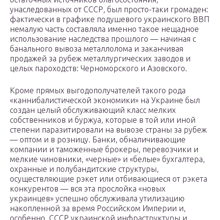
унаследованных от СССР, был просто-таки громаден:
фактически в графике подушевого украинского ВВП
немалую часть составляла именно такое нещадное
использование наследства прошлого — начиная с
банального вывоза металлолома и заканчивая
продажей за рубеж металлургических заводов и
целых пароходств: Черноморского и Азовского.
Кроме прямых выгодополучателей такого рода
«каннибалистической экономики» на Украине был
создан целый обслуживающий класс мелких
собственников и буржуа, которые в той или иной
степени паразитировали на вывозе страны за рубеж
— оптом и в розницу. Банки, обналичивающие
компании и таможенные брокеры, перевозчики и
мелкие чиновники, «черные» и «белые» бухгалтера,
охранные и полубандитские структуры,
осуществляющие рэкет или отбивающиеся от рэкета
конкурентов — вся эта прослойка «новых
украинцев» успешно обслуживала утилизацию
накопленной за время Российском Империи и,
особенно, СССР украинской инфраструктуры и