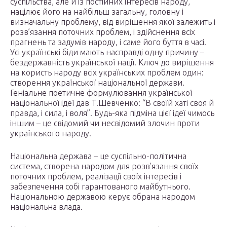
суспільства, але й із постійних інтересів народу,
націлює його на найбільш загальну, головну і
визначальну проблему, від вирішення якої залежить і
розв’язання поточних проблем, і здійснення всіх
прагнень та задумів народу, і саме його буття в часі.
Усі українські біди мають насправді одну причину –
бездержавність української нації. Ключ до вирішення
на користь народу всіх українських проблем один:
створення української національної держави.
Геніальне поетичне формулювання української
національної ідеї дав Т.Шевченко: “В своїй хаті своя й
правда, і сила, і воля”. Будь-яка підміна цієї ідеї чимось
іншим – це свідомий чи несвідомий злочин проти
українського народу.
Національна держава – це суспільно-політична
система, створена народом для розв’язання своїх
поточних проблем, реалізації своїх інтересів і
забезпечення собі гарантованого майбутнього.
Національною державою керує обрана народом
національна влада.