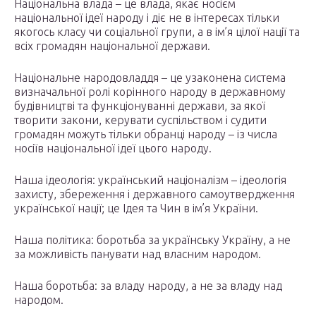
Національна влада – це влада, якає носієм
національної ідеї народу і діє не в інтересах тільки
якогось класу чи соціальної групи, а в ім’я цілої нації та
всіх громадян національної держави.
Національне народовладдя – це узаконена система
визначальної ролі корінного народу в державному
будівництві та функціонуванні держави, за якої
творити закони, керувати суспільством і судити
громадян можуть тільки обранці народу – із числа
носіїв національної ідеї цього народу.
Наша ідеологія: український націоналізм – ідеологія
захисту, збереження і державного самоутвердження
української нації; це Ідея та Чин в ім’я України.
Наша політика: боротьба за українську Україну, а не
за можливість панувати над власним народом.
Наша боротьба: за владу народу, а не за владу над
народом.