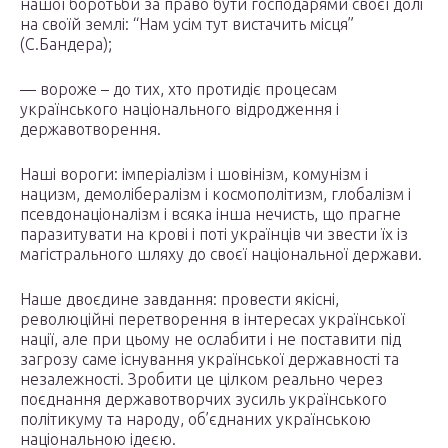
нашої боротьби за право бути господарями своєї долі
на своїй землі: “Нам усім тут вистачить місця”
(С.Бандера);
— вороже – до тих, хто протидіє процесам
українського національного відродження і
державотворення.
Наші вороги: імперіалізм і шовінізм, комунізм і
нацизм, демолібералізм і космополітизм, глобалізм і
псевдонаціоналізм і всяка інша нечисть, що прагне
паразитувати на крові і поті українців чи звести їх із
магістрального шляху до своєї національної держави.
Наше двоєдине завдання: провести якісні,
революційні перетворення в інтересах української
нації, але при цьому не ослабити і не поставити під
загрозу саме існування української державності та
незалежності. Зробити це цілком реально через
поєднання державотворчих зусиль українського
політикуму та народу, об’єднаних українською
національною ідеєю.