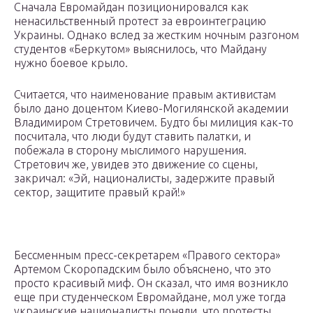
Сначала Евромайдан позиционировался как
ненасильственный протест за евроинтеграцию
Украины. Однако вслед за жестким ночным разгоном
студентов «Беркутом» выяснилось, что Майдану
нужно боевое крыло.
Считается, что наименование правым активистам
было дано доцентом Киево-Могилянской академии
Владимиром Стретовичем. Будто бы милиция как-то
посчитала, что люди будут ставить палатки, и
побежала в сторону мыслимого нарушения.
Стретович же, увидев это движение со сцены,
закричал: «Эй, националисты, задержите правый
сектор, защитите правый край!»
Бессменным пресс-секретарем «Правого сектора»
Артемом Скоропадским было объяснено, что это
просто красивый миф. Он сказал, что имя возникло
еще при студенческом Евромайдане, мол уже тогда
украинские националисты поняли, что протесты