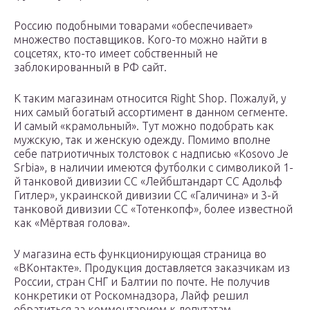
Россию подобными товарами «обеспечивает»
множество поставщиков. Кого-то можно найти в
соцсетях, кто-то имеет собственный не
заблокированный в РФ сайт.
К таким магазинам относится Right Shop. Пожалуй, у
них самый богатый ассортимент в данном сегменте.
И самый «крамольный». Тут можно подобрать как
мужскую, так и женскую одежду. Помимо вполне
себе патриотичных толстовок с надписью «Kosovo Je
Srbia», в наличии имеются футболки с символикой 1-
й танковой дивизии СС «Лейбштандарт СС Адольф
Гитлер», украинской дивизии СС «Галичина» и 3-й
танковой дивизии СС «Тотенкопф», более известной
как «Мёртвая голова».
У магазина есть функционирующая страница во
«ВКонтакте». Продукция доставляется заказчикам из
России, стран СНГ и Балтии по почте. Не получив
конкретики от Роскомнадзора, Лайф решил
обратиться за комментарием к депутатам