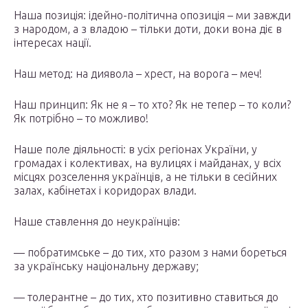
Наша позиція: ідейно-політична опозиція – ми завжди
з народом, а з владою – тільки доти, доки вона діє в
інтересах нації.
Наш метод: на диявола – хрест, на ворога – меч!
Наш принцип: Як не я – то хто? Як не тепер – то коли?
Як потрібно – то можливо!
Наше поле діяльності: в усіх регіонах України, у
громадах і колективах, на вулицях і майданах, у всіх
місцях розселення українців, а не тільки в сесійних
залах, кабінетах і коридорах влади.
Наше ставлення до неукраїнців:
— побратимське – до тих, хто разом з нами бореться
за українську національну державу;
— толерантне – до тих, хто позитивно ставиться до