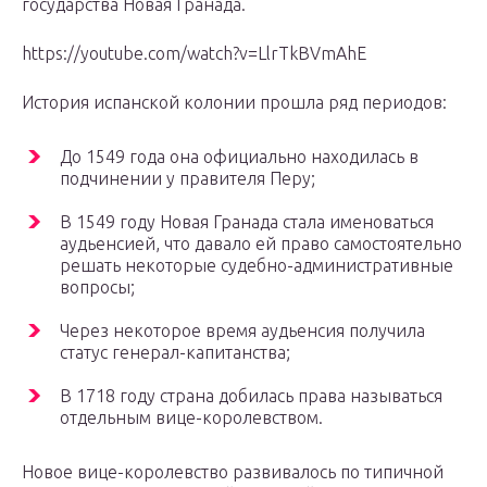
государства Новая Гранада.
https://youtube.com/watch?v=LlrTkBVmAhE
История испанской колонии прошла ряд периодов:
До 1549 года она официально находилась в
подчинении у правителя Перу;
В 1549 году Новая Гранада стала именоваться
аудьенсией, что давало ей право самостоятельно
решать некоторые судебно-административные
вопросы;
Через некоторое время аудьенсия получила
статус генерал-капитанства;
В 1718 году страна добилась права называться
отдельным вице-королевством.
Новое вице-королевство развивалось по типичной