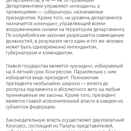
департаментов
, а те — на 36
провинций
.
Департаментами управляют
интенданты
, а
провинциями —
губернаторы
, назначаемые
президентом. Кроме того, на уровень департамента
назначается
комендант
, управляющий всеми
вооруженными силами на территории департамента.
По колумбийским законам разрешается совмещение
должностей, в результате чего один и тот же человек
может быть одновременно интендантом,
губернатором и комендантом.
Главой государства является
президент
, избираемый
на 4-летний срок Конгрессом. Параллельно с ним
избирается вице-президент. Полномочия
президента необычайно широки — вплоть до
роспуска парламента и абсолютного вето на любые
принимаемые им законы. Кроме того, президент
является главой исполнительной власти в каждом из
субъектов федерации.
Законодательную власть осуществляет двухпалатный
Конгресс, состоящий из Палаты представителей,