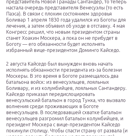
представитель Новой Гранады Сантандер, то теперь
настала очередь представителя Венесуэлы (то есть
Паэса). В связи с плохим состоянием здоровья
Боливар 1 апреля 1830 года удалился из Боготы для
лечения, а затем объявил об уходе в отставку. 4 мая
Конгресс решил, что новым президентом страны
станет Хоакин Москера, а пока он не прибудет в
Боготу — его обязанности будет исполнять
избранный вице-президентом Доминго Кайседо.
2 августа Кайседо был вынужден вновь начать
исполнять обязанности президента из-за болезни
Москеры. В это время в Боготе размещалось два
батальона войск: из венесуэльцев, лояльных
Боливару, и из колумбийцев, лояльных Сантандеру.
Кайседо приказал передислоцировать
венесуэльский батальон в город Тунха, что вызвало
волнения среди проживающих в Боготе
венесуэльцев. В последовавшей схватке батальон
венесуэльцев разгромил батальон колумбийцев, и
президент Москера с вице-президентом Кайседо
покинули столицу. Чтобы спасти страну от развала (и