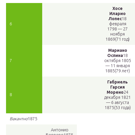
Хосе
Иларио
Лопес
18
6
февраля
1798 — 27
ноября
1869(71 год)
Мариано
Оспина
18
7
октября 1805
— 11 января
1885(79 лет)
Габриель
Гарсия
Морено
24
8
декабря 1821
— 6 августа
1875(53 года)
Вакантно
1875
Антонио