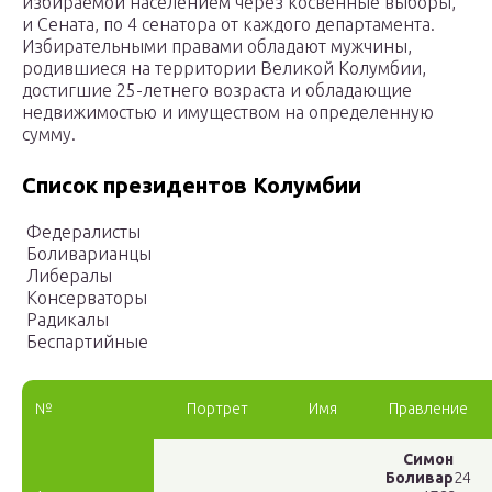
избираемой населением через косвенные выборы,
и Сената, по 4 сенатора от каждого департамента.
Избирательными правами обладают мужчины,
родившиеся на территории Великой Колумбии,
достигшие 25-летнего возраста и обладающие
недвижимостью и имуществом на определенную
сумму.
Список президентов Колумбии
Федералисты
Боливарианцы
Либералы
Консерваторы
Радикалы
Беспартийные
№
Портрет
Имя
Правление
Симон
Боливар
24