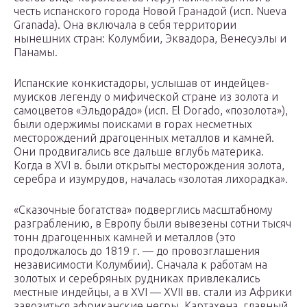
честь испанского города Новой Гранадой (исп. Nueva
Granada). Она включала в себя территории
нынешних стран: Колумбии, Эквадора, Венесуэлы и
Панамы.
Испанские конкистадоры, услышав от индейцев-
муисков легенду о мифической стране из золота и
самоцветов «Эльдора́до» (исп. El Dorado, «позолота»),
были одержимы поисками в горах несметных
месторождений драгоценных металлов и камней.
Они продвигались все дальше вглубь материка.
Когда в XVI в. были открыты месторождения золота,
серебра и изумрудов, началась «золотая лихорадка».
«Сказочные богатства» подверглись масштабному
разграблению, в Европу были вывезены сотни тысяч
тонн драгоценных камней и металлов (это
продолжалось до 1819 г. — до провозглашения
независимости Колумбии). Сначала к работам на
золотых и серебряных рудниках привлекались
местные индейцы, а в XVI — XVII вв. стали из Африки
завозиться африканские негры. Картахена, главный