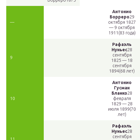
Борреро
1875
Антонио
Борреро
29
—
октября 1827
— 9 октября
1911(83 года)
Рафаэль
Нуньес
28
сентября
9
1825 — 18
сентября
1894(68 лет)
Антонио
Гусман
Бланко
28
10
февраля
1829 — 28
июля 1899(70
лет)
Рафаэль
Нуньес
28
сентября
11