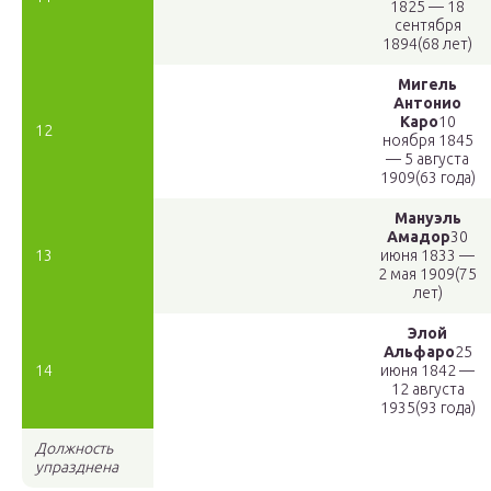
1825 — 18
сентября
1894(68 лет)
Мигель
Антонио
Каро
10
12
ноября 1845
— 5 августа
1909(63 года)
Мануэль
Амадор
30
13
июня 1833 —
2 мая 1909(75
лет)
Элой
Альфаро
25
14
июня 1842 —
12 августа
1935(93 года)
Должность
упразднена