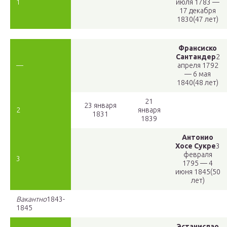
1
июля 1783 —
17 декабря
1830(47 лет)
Франсиско
Сантандер
2
—
апреля 1792
— 6 мая
1840(48 лет)
21
23 января
2
января
1831
1839
Антонио
Хосе Сукре
3
февраля
3
1795 — 4
июня 1845(50
лет)
Вакантно
1843-
1845
Эстанислао