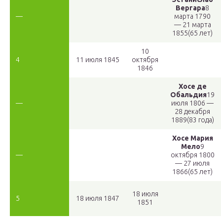
Вергара
8
—
марта 1790
— 21 марта
1855(65 лет)
10
4
11 июля 1845
октября
1846
Хосе де
Обальдия
19
—
июля 1806 —
28 декабря
1889(83 года)
Хосе Мария
Мело
9
—
октября 1800
— 27 июля
1866(65 лет)
18 июля
5
18 июля 1847
1851