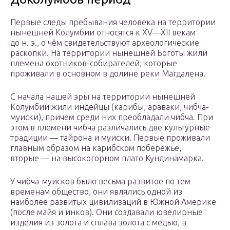
Первые следы пребывания человека на территории
нынешней Колумбии относятся к XV—XII векам
до н. э., о чём свидетельствуют археологические
раскопки. На территории нынешней Боготы жили
племена охотников-собирателей, которые
проживали в основном в долине реки Магдалена.
С начала нашей эры на территории нынешней
Колумбии жили индейцы (карибы, араваки, чибча-
муиски), причём среди них преобладали чибча. При
этом в племени чибча различались две культурные
традиции — тайрона и муиски. Первые проживали
главным образом на карибском побережье,
вторые — на высокогорном плато Кундинамарка.
У чибча-муисков было весьма развитое по тем
временам общество, они являлись одной из
наиболее развитых цивилизаций в Южной Америке
(после майя и инков). Они создавали ювелирные
изделия из золота и сплава золота с медью, в