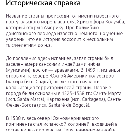
Историческая справка
Название страны происходит от имени известного
португальского мореплавателя, Христофора Колумба,
который открыл Америку. Про Колумбию
доиспанского периода известно немного, но ученые
уверены, что ее история восходит к нескольким
тысячелетиям до н.э.
До появления здесь испанцев, запад страны был
заселен американскими индейцами чибча
(муисками), восток — араваками. В 1499 г. испанцы
открыли на севере Южной Америки полуостров
Гуахира (исп. Guajira), после этого началась
колонизация территории всей страны. Первые
города были основаны в 1525-1538 гг.: Санта-Марта
(исп. Santa Marta), Картахена (исп. Cartagena), Санта-
Фе-де-Богота (исп. Santafé de Bogotá).
В 1538 г. весь север Южноамериканского
континента стал испанской колонией, входящей в
состав вице-королевства Перу, наименованной в