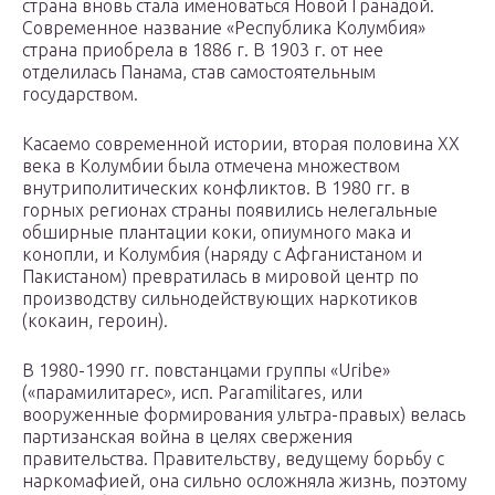
страна вновь стала именоваться Новой Гранадой.
Современное название «Республика Колумбия»
страна приобрела в 1886 г. В 1903 г. от нее
отделилась Панама, став самостоятельным
государством.
Касаемо современной истории, вторая половина ХХ
века в Колумбии была отмечена множеством
внутриполитических конфликтов. В 1980 гг. в
горных регионах страны появились нелегальные
обширные плантации коки, опиумного мака и
конопли, и Колумбия (наряду с Афганистаном и
Пакистаном) превратилась в мировой центр по
производству сильнодействующих наркотиков
(кокаин, героин).
В 1980-1990 гг. повстанцами группы «Uribe»
(«парамилитарес», исп. Paramilitares, или
вооруженные формирования ультра-правых) велась
партизанская война в целях свержения
правительства. Правительству, ведущему борьбу с
наркомафией, она сильно осложняла жизнь, поэтому