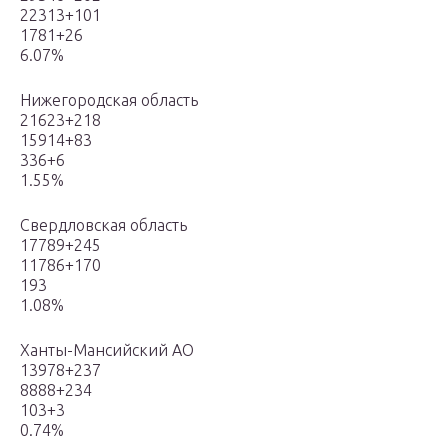
22313+101
1781+26
6.07%
Нижегородская область
21623+218
15914+83
336+6
1.55%
Свердловская область
17789+245
11786+170
193
1.08%
Ханты-Мансийский АО
13978+237
8888+234
103+3
0.74%