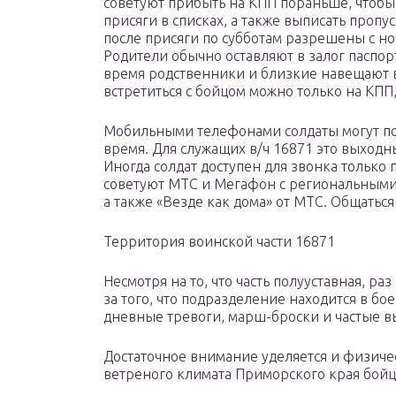
советуют прибыть на КПП пораньше, чтобы 
присяги в списках, а также выписать проп
после присяги по субботам разрешены с ноче
Родители обычно оставляют в залог паспор
время родственники и близкие навещают 
встретиться с бойцом можно только на КПП, 
Мобильными телефонами солдаты могут по
время. Для служащих в/ч 16871 это выходны
Иногда солдат доступен для звонка только 
советуют МТС и Мегафон с региональными
а также «Везде как дома» от МТС. Общатьс
Территория воинской части 16871
Несмотря на то, что часть полууставная, ра
за того, что подразделение находится в бо
дневные тревоги, марш-броски и частые в
Достаточное внимание уделяется и физиче
ветреного климата Приморского края бойц