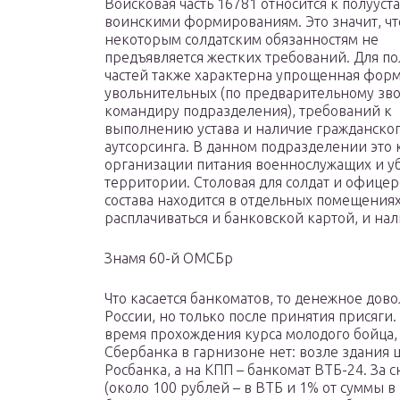
Войсковая часть 16781 относится к полуус
воинскими формированиям. Это значит, чт
некоторым солдатским обязанностям не
предъявляется жестких требований. Для п
частей также характерна упрощенная фор
увольнительных (по предварительному зв
командиру подразделения), требований к
выполнению устава и наличие гражданско
аутсорсинга. В данном подразделении это 
организации питания военнослужащих и у
территории. Столовая для солдат и офицер
состава находится в отдельных помещениях
расплачиваться и банковской картой, и на
Знамя 60-й ОМСБр
Что касается банкоматов, то денежное дов
России, но только после принятия присяги
время прохождения курса молодого бойца, 
Сбербанка в гарнизоне нет: возле здания 
Росбанка, а на КПП – банкомат ВТБ-24. За
(около 100 рублей – в ВТБ и 1% от суммы 