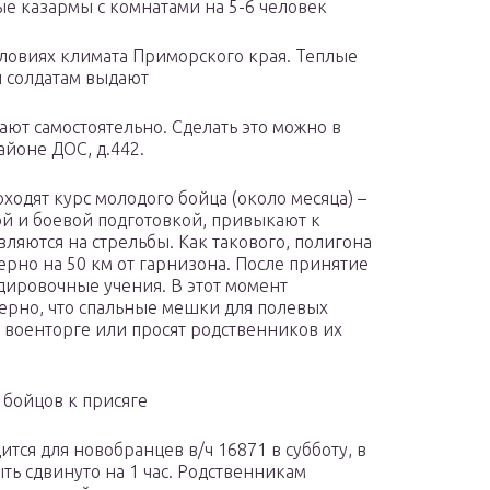
ые казармы с комнатами на 5-6 человек
словиях климата Приморского края. Теплые
ы солдатам выдают
ют самостоятельно. Сделать это можно в
айоне ДОС, д.442.
ходят курс молодого бойца (около месяца) –
ой и боевой подготовкой, привыкают к
вляются на стрельбы. Как такового, полигона
ерно на 50 км от гарнизона. После принятие
дировочные учения. В этот момент
ерно, что спальные мешки для полевых
 военторге или просят родственников их
 бойцов к присяге
ся для новобранцев в/ч 16871 в субботу, в
ыть сдвинуто на 1 час. Родственникам