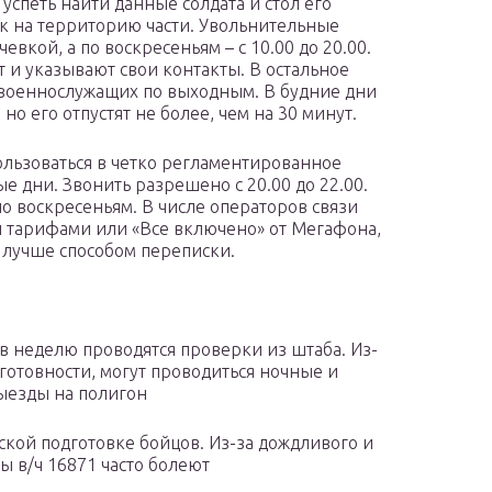
успеть найти данные солдата и стол его
уск на территорию части. Увольнительные
вкой, а по воскресеньям – с 10.00 до 20.00.
т и указывают свои контакты. В остальное
военнослужащих по выходным. В будние дни
но его отпустят не более, чем на 30 минут.
льзоваться в четко регламентированное
е дни. Звонить разрешено с 20.00 до 22.00.
по воскресеньям. В числе операторов связи
 тарифами или «Все включено» от Мегафона,
я лучше способом переписки.
з в неделю проводятся проверки из штаба. Из-
еготовности, могут проводиться ночные и
ыезды на полигон
ской подготовке бойцов. Из-за дождливого и
ы в/ч 16871 часто болеют