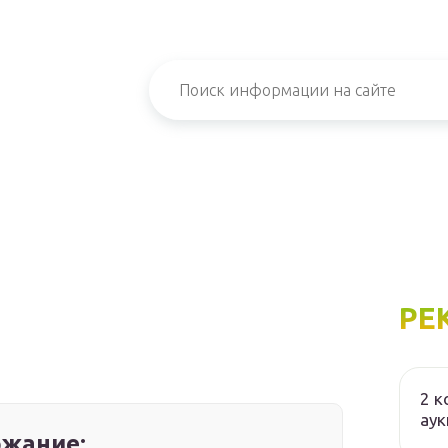
РЕ
2 к
аук
жание: