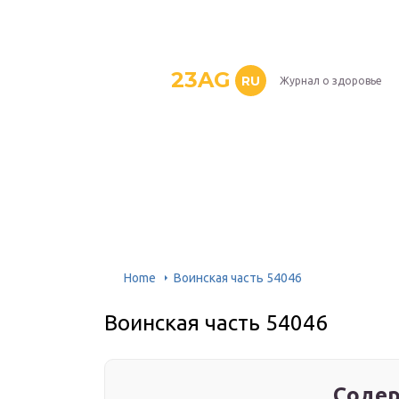
23AG
RU
Журнал о здоровье
Home
Воинская часть 54046
Воинская часть 54046
Содер