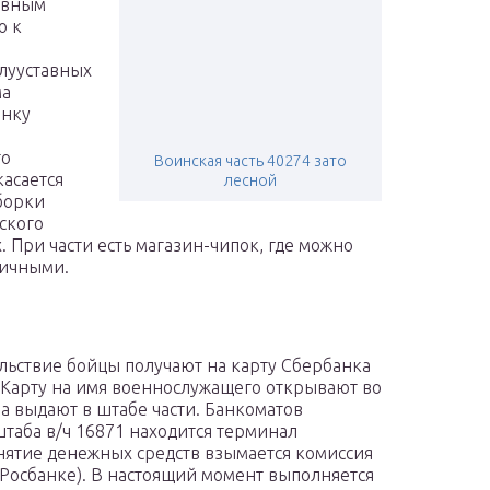
тавным
о к
олууставных
ма
онку
го
Воинская часть 40274 зато
касается
лесной
борки
ского
. При части есть магазин-чипок, где можно
личными.
ольствие бойцы получают на карту Сбербанка
. Карту на имя военнослужащего открывают во
а выдают в штабе части. Банкоматов
штаба в/ч 16871 находится терминал
 снятие денежных средств взымается комиссия
в Росбанке). В настоящий момент выполняется