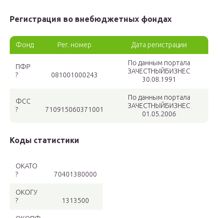
Регистрация во внебюджетных фондах
Фонд
Рег. номер
Дата регистрации
По данным портала
ПФР
ЗАЧЕСТНЫЙБИЗНЕС
?
081001000243
30.08.1991
По данным портала
ФСС
ЗАЧЕСТНЫЙБИЗНЕС
?
710915060371001
01.05.2006
Коды статистики
ОКАТО
?
70401380000
ОКОГУ
?
1313500