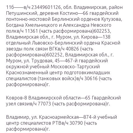
11б——в/ч 23449601126, обл. Владимирская, район
Петушинский, деревня Костино—66 гвардейский
понтонно-мостовой Берлинский орденов Кутузова,
Богдана Хмельницкого и Александра Невского
полкв/ч 11361 (часть расформирована)602253,
Владимирская обл., г. Муром, ул. Кирова—138
отдельный Львовско-Берлинский ордена Красной
звезды полк связи ВГКв/ч 40826 (часть
расформирована)602252, Владимирская обл., г.
Муром, ул. Трудовая, 45—467-й гвардейский
окружной учебный Московско-Тартуский
Краснознаменный центр подготовкимладших
специалистов (танковых войск)в/ч 30616 (часть
расформирована)г.
Ковров-8 Владимирской области—65 Гвардейский
узел связив/ч 77073 (часть расформирована)г.
Владимир, ул. Красноармейская—874-й учебный
центр специалистов РТВв/ч 30790 (часть
расформирована)г.