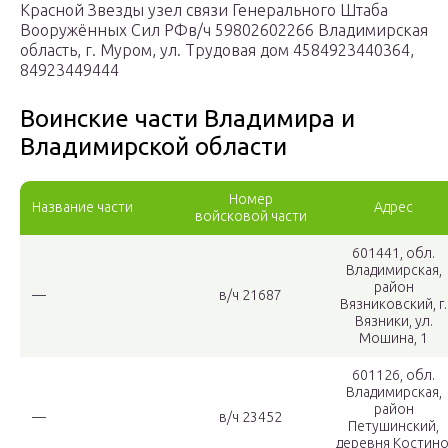
Красной Звезды узел связи Генерального Штаба
Вооружённых Сил РФв/ч 59802602266 Владимирская
область, г. Муром, ул. Трудовая дом 4584923440364,
84923449444
Воинские части Владимира и
Владимирской области
Номер
Название части
Адрес
войсковой части
601441, обл.
Владимирская,
район
—
в/ч 21687
Вязниковский, г.
Вязники, ул.
Мошина, 1
601126, обл.
Владимирская,
район
—
в/ч 23452
Петушинский,
деревня Костино