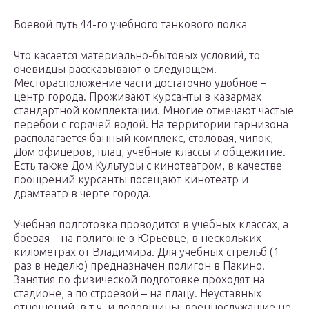
Боевой путь 44-го учебного танкового полка
Что касается материально-бытовых условий, то
очевидцы рассказывают о следующем.
Месторасположение части достаточно удобное –
центр города. Проживают курсанты в казармах
стандартной комплектации. Многие отмечают частые
перебои с горячей водой. На территории гарнизона
располагается банный комплекс, столовая, чипок,
Дом офицеров, плац, учебные классы и общежитие.
Есть также Дом Культуры с кинотеатром, в качестве
поощрений курсанты посещают кинотеатр и
драмтеатр в черте города.
Учебная подготовка проводится в учебных классах, а
боевая – на полигоне в Юрьевце, в нескольких
километрах от Владимира. Для учебных стрельб (1
раз в неделю) предназначен полигон в Пакино.
Занятия по физической подготовке проходят на
стадионе, а по строевой – на плацу. Неуставных
отношений, в т.ч. и дедовщины, военнослужащие не