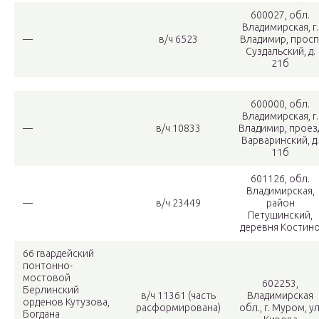
600027, обл.
Владимирская, г.
—
в/ч 6523
Владимир, просп
Суздальский, д.
21б
600000, обл.
Владимирская, г.
—
в/ч 10833
Владимир, проез
Варваринский, д.
11б
601126, обл.
Владимирская,
—
в/ч 23449
район
Петушинский,
деревня Костин
66 гвардейский
понтонно-
мостовой
602253,
Берлинский
в/ч 11361 (часть
Владимирская
орденов Кутузова,
расформирована)
обл., г. Муром, ул
Богдана