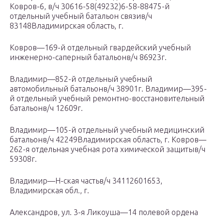
Ковров-6, в/ч 30616-58(49232)6-58-88475-й
отдельный учебный батальон связив/ч
83148Владимирская область, г.
Ковров—169-й отдельный гвардейский учебный
инженерно-саперный батальонв/ч 86923г.
Владимир—852-й отдельный учебный
автомобильный батальонв/ч 38901г. Владимир—395-
й отдельный учебный ремонтно-восстановительный
батальонв/ч 12609г.
Владимир—105-й отдельный учебный медицинский
батальонв/ч 42249Владимирская область, г. Ковров—
262-я отдельная учебная рота химической защитыв/ч
59308г.
Владимир—Н-ская частьв/ч 34112601653,
Владимирская обл., г.
Александров, ул. 3-я Ликоуша—14 полевой ордена