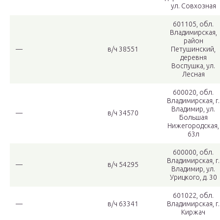
ул. Совхозная
601105, обл.
Владимирская,
район
—
в/ч 38551
Петушинский,
деревня
Воспушка, ул.
Лесная
600020, обл.
Владимирская, г.
Владимир, ул.
—
в/ч 34570
Большая
Нижегородская,
63л
600000, обл.
Владимирская, г.
—
в/ч 54295
Владимир, ул.
Урицкого, д. 30
601022, обл.
—
в/ч 63341
Владимирская, г.
Киржач