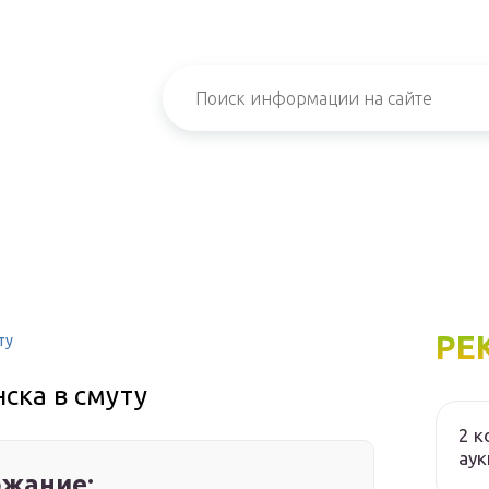
РЕ
ту
ска в смуту
2 к
аук
жание: