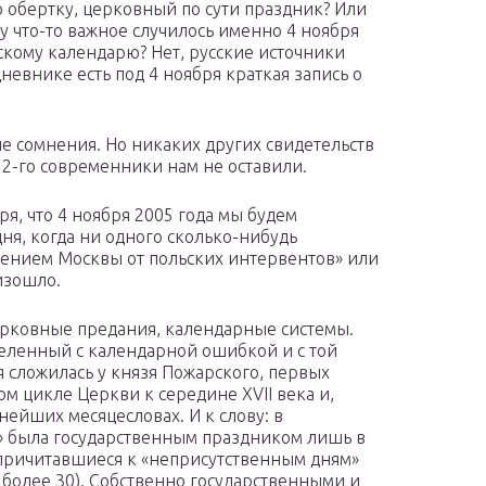
 обертку, церковный по сути праздник? Или
ду что-то важное случилось именно 4 ноября
скому календарю? Нет, русские источники
невнике есть под 4 ноября краткая запись о
е сомнения. Но никаких других свидетельств
612-го современники нам не оставили.
оря, что 4 ноября 2005 года мы будем
ня, когда ни одного сколько-нибудь
ждением Москвы от польских интервентов» или
изошло.
ерковные предания, календарные системы.
еленный с календарной ошибкой и с той
 сложилась у князя Пожарского, первых
м цикле Церкви к середине XVII века и,
нейших месяцесловах. И к слову: в
» была государственным праздником лишь в
 причитавшиеся к «неприсутственным дням»
 более 30). Собственно государственными и