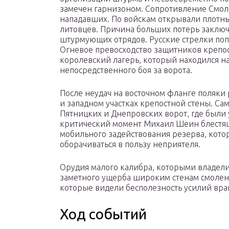
замечен гарнизоном. Сопротивление Смол
нападавших. По войскам открывали плотны
литовцев. Причина больших потерь заключ
штурмующих отрядов. Русские стрелки поп
Огневое превосходство защитников крепос
королевский лагерь, который находился на
непосредственного боя за ворота.
После неудач на восточном фланге поляки
и западном участках крепостной стены. С
Пятницких и Днепровских ворот, где были у
критический момент Михаил Шеин блестя
мобильного задействования резерва, котор
оборачиваться в пользу неприятеля.
Орудия малого калибра, которыми владел
заметного ущерба широким стенам смолен
которые видели бесполезность усилий враг
Ход событий