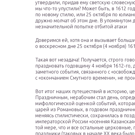
утвердили, придав ему светскую словесную
мы что-то упустили? Может быть, в 1612 го
по новому стилю, или 25 октября по юлиан
дружно молчат об этом дне. В упомянутом д
незначительной попытке отбитой атаки
Доверимся ей, хотя она и вызывает больши
о воскресном дне 25 октября (4 ноября) 1
Такая вот незадача! Получается, строго гов
праздновать годовщину 4 ноября 1612-го, д
заметного события, связанного с «освобо
с «окончанием Смутного времени», не про
Вот итог наших путешествий в историю, ц
Праздничным, нерабочим стал день, опред
мифологической оценкой событий, которая
царей из Романовых, в годовом празднично
меняясь стилистически, сохранилась в позд
императорской России «осенняя Казанская
той мере, что и все остальные церковные,
праздники (таковых в начале XX века было