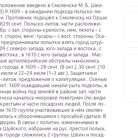
по­ло­же­ние вве­де­но в Смо­лен­ске М. Б. Шеи­
).9.1609 – в ожи­да­нии под­хо­да поль­ско-ли­
ии. Про­тив­ник по­дошёл к Смо­лен­ску из Ор­ши
9(29) сент. Польско-литов. части рас­по­ло­жи­
бр. с зап. сто­ро­ны кре­по­сти, нем. пе­хо­та – с
т. сто­рон, венг. гу­са­ры – с вост. сто­ро­ны. Оса­
 пред­при­ни­ма­ли по­пыт­ки взять го­род штур­
9 с се­ве­ро-за­па­да, юго-за­па­да и вос­то­ка , с
 вос­то­ка , в 1610 с юго-за­па­да и за­па­да . Мас­
ные ар­тил­ле­рий­ские об­стре­лы на­но­си­лись
 го­ро­да: в 1609 – 28 сент. (8 окт.), 30 сент. (10
 ию­ля и 22–24 ию­ля (1–3 авг.). За­щит­ни­ки
-ли­тов. пред­ло­же­ния о ка­пи­ту­ля­ции . Осе­нью
окт. 1609 оса­ж­дав­шие на­ча­ли рыть под­ко­пы, в
­ная вой­на под зем­лёй в рай­оне зап. час­ти
н­ска на­ча­лось «мо­ро­вое по­вет­рие» (по-ви­ди­
 кре­сть­ян и час­ти по­сад­ских лю­дей. По­сле по­
ии 1610 груп­па уча­ст­во­вав­ших в нём смо­лян
и­лась к обо­ро­нявшим­ся с прось­бой сдать­ся. В
дво­рян. В свя­зи с по­ли­тич. из­ме­не­ния­ми в
ча Шуй­ско­го, из­бра­ние на рус. пре­стол польск.
я в го­ро­де сло­жи­лись 2 груп­пы: Ше­ин и по­сад­