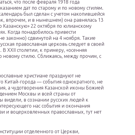
ться, что после февраля 1918 года
азанием дат по старому и по новому стилям.
календарь был сделан с учетом накопившейся
ак, впрочем, и в нынешнем) она равнялась 13
ю Казанскую» 22 октября по юлианскому
етиях. Когда понадобилось привести
не законно) сдвинутой на 4 ноября. Такие
сская православная церковь следует в своей
 XXII столетии, к примеру, «осенняя
о новому стилю. Сближаясь, между прочим, с
авославные христиане празднуют не
о Китай-города — события однократного, не
тия, а чудотворения Казанской иконы Божией
ждением Москвы и всей страны от
ы видели, в сознании русских людей к
интересующего нас события и окончания
кви и воцерковленных православных, тут нет
онституции отделенного от Церкви,