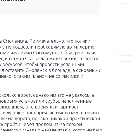
на Смоленска. Примечательно, что поляки
чалу не подвезли необходимую артиллерию.
ными чаяниями Сигизмунда о быстрой сдаче
ец и гетман Станислав Жолкевский, то честно
о ресурсов, чтобы провести успешный
 оставить Смоленск в блокаде, а основными
нако, с таким планом не согласился и
олько ворот, однако им это не удалось, а
 вовремя установили срубы, наполненные
ись днем, в то время как гарнизон
 Следующее предприятие имело место ночью.
евские ворота, однако никакой практической
сь пройти через пролом из-за плохой
анного сигнала о начале атаки, который был