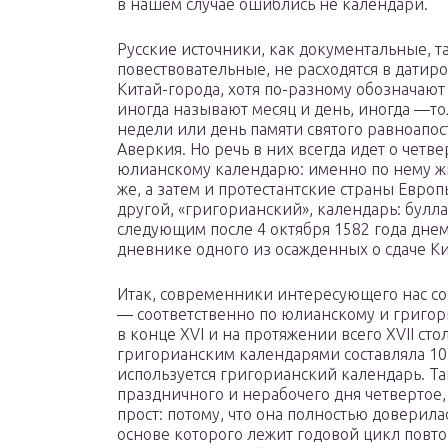
в нашем случае ошиблись не календари.
Русские источники, как документальные, т
повествовательные, не расходятся в датир
Китай-города, хотя по-разному обозначают 
иногда называют месяц и день, иногда —то
недели или день памяти святого равноапос
Аверкия. Но речь в них всегда идет о четве
юлианскому календарю: именно по нему жи
же, а затем и протестантские страны Европ
другой, «григорианский», календарь: булла
следующим после 4 октября 1582 года днем 
дневнике одного из осажденных о сдаче Ки
Итак, современники интересующего нас соб
— соответственно по юлианскому и григо
в конце XVI и на протяжении всего XVII с
григорианским календарями составляла 10 
используется григорианский календарь. Та
праздничного и нерабочего дня четвертое,
прост: потому, что она полностью доверил
основе которого лежит годовой цикл повт