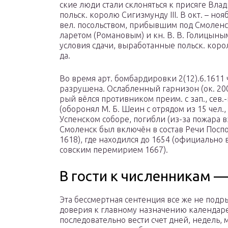
ские лю­ди ста­ли скло­нять­ся к при­ся­ге Вла­ди
польск. ко­ро­лю Сигиз­мун­ду III. В окт. – но­яб
вел. по­соль­ст­вом, при­быв­шим под Смо­ленс
ла­ре­том (Ро­ма­но­вым) и кн. В. В. Го­ли­цы­ны
ус­ло­вия сда­чи, вы­ра­бо­тан­ные польск. ко­ро­
да.
Во вре­мя арт. бом­бар­ди­ров­ки 2(12).6.1611 ч
раз­ру­ше­на. Ос­лаб­лен­ный гар­ни­зон (ок. 2
рый вёл­ся про­тив­ни­ком пре­им. с зап., сев.
(обо­ро­нял М. Б. Ше­ин с от­ря­дом из 15 чел.,
Ус­пен­ском со­бо­ре, по­гиб­ли (из-за по­жа­ра 
Смо­ленск был вклю­чён в со­став Ре­чи По­спо
1618), где на­хо­дил­ся до 1654 (офи­ци­аль­но в
сов­ским пе­ре­ми­ри­ем 1667).
В гости к численникам —
Эта бессмертная сентенция все же не подр
доверия к главному назначению календар
последовательно вести счет дней, недель, 