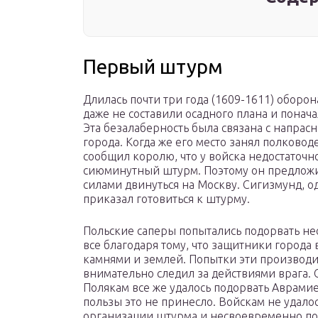
Первый штурм
Длилась почти три года (1609-1611) оборо
даже не составили осадного плана и пона
Эта безалаберность была связана с напрас
города. Когда же его место занял полковод
сообщил королю, что у войска недостаточн
сиюминутный штурм. Поэтому он предложил
силами двинуться на Москву. Сигизмунд, од
приказал готовиться к штурму.
Польские саперы попытались подорвать неск
все благодаря тому, что защитники города
камнями и землей. Попытки эти производил
внимательно следил за действиями врага.
Полякам все же удалось подорвать Аврами
пользы это не принесло. Войскам не удало
организации штурма и несвоевременно под