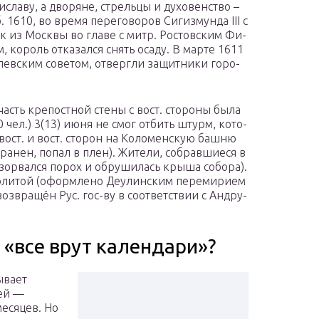
­сла­ву, а дво­ря­не, стрель­цы и ду­хо­вен­ст­во –
. 1610, во вре­мя пе­ре­го­во­ров Си­гиз­мун­да III с
к из Мо­ск­вы во гла­ве с митр. Рос­тов­ским Фи­
м, ко­роль от­ка­зал­ся снять оса­ду. В мар­те 1611
лев­ским со­ве­том, от­верг­ли за­щит­ни­ки го­ро­
асть кре­по­ст­ной сте­ны с вост. сто­ро­ны бы­ла
00 чел.) 3(13) ию­ня не смог от­бить штурм, ко­то­
-вост. и вост. сто­рон на Ко­ло­мен­скую баш­ню
 ра­нен, по­пал в плен). Жи­те­ли, со­брав­шиеся в
взо­рвал­ся по­рох и об­ру­ши­лась кры­ша со­бо­ра).
­ли­той (оформ­ле­но Де­улин­ским пе­ре­ми­ри­ем
оз­вра­щён Рус. гос-ву в со­от­вет­ст­вии с Ан­д­ру­
 «все врут календари»?
ывает
ей —
месяцев. Но