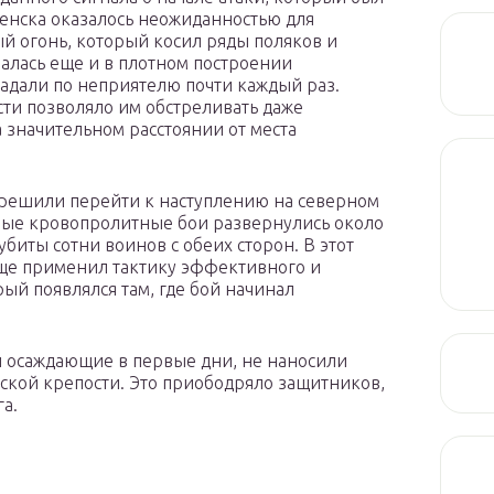
енска оказалось неожиданностью для
й огонь, который косил ряды поляков и
алась еще и в плотном построении
адали по неприятелю почти каждый раз.
ти позволяло им обстреливать даже
 значительном расстоянии от места
 решили перейти к наступлению на северном
амые кровопролитные бои развернулись около
биты сотни воинов с обеих сторон. В этот
ще применил тактику эффективного и
ый появлялся там, где бой начинал
и осаждающие в первые дни, не наносили
ской крепости. Это приободряло защитников,
а.