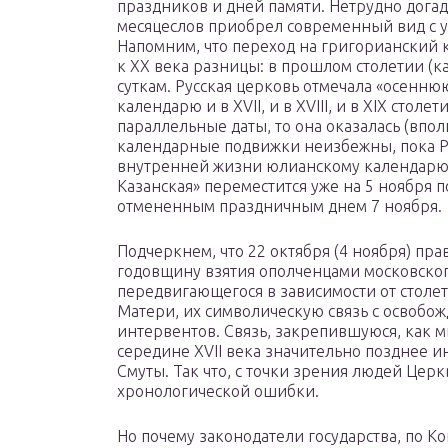
праздников и дней памяти. Нетрудно догада
месяцеслов приобрел современный вид с ук
Напомним, что переход на григорианский 
к XX века разницы: в прошлом столетии (к
суткам. Русская церковь отмечала «осенню
календарю и в XVII, и в XVIII, и в XIX стол
параллельные даты, то она оказалась (впол
календарные подвижки неизбежны, пока Ру
внутренней жизни юлианскому календарю. В
Казанская» переместится уже на 5 ноября п
отмененным праздничным днем 7 ноября.
Подчеркнем, что 22 октября (4 ноября) пр
годовщину взятия ополченцами московског
передвигающегося в зависимости от столе
Матери, их символическую связь с освобо
интервентов. Связь, закрепившуюся, как м
середине XVII века значительно позднее 
Смуты. Так что, с точки зрения людей Цер
хронологической ошибки.
Но почему законодатели государства, по К