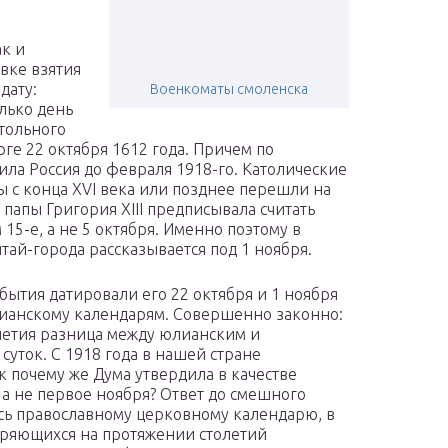
ак и
овке взятия
дату:
Военкоматы смоленска
лько день
тольного
рге 22 октября 1612 года. Причем по
ла Россия до февраля 1918-го. Католические
ы с конца XVI века или позднее перешли на
 папы Григория XIII предписывала считать
15-е, а не 5 октября. Именно поэтому в
тай-города рассказывается под 1 ноября.
ытия датировали его 22 октября и 1 ноября
рианскому календарям. Совершенно законно:
толетия разница между юлианским и
суток. С 1918 года в нашей стране
к почему же Дума утвердила в качестве
 а не первое ноября? Ответ до смешного
ась православному церковному календарю, в
оряющихся на протяжении столетий