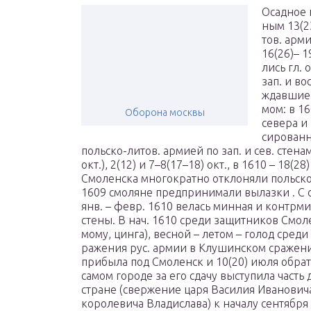
Осад­ное 
ным 13(23
тов. ар­м
16(26)– 1
лись гл. о
зап. и вос
ж­дав­шие
мом: в 160
Оборона москвы
се­ве­ра и
си­ро­ван­
поль­ско-ли­тов. ар­ми­ей по зап. и сев. сте­нам
окт.), 2(12) и 7–8(17–18) окт., в 1610 – 18(28)
Смо­лен­ска мно­го­крат­но от­кло­ня­ли поль­ско
1609 смо­ляне пред­при­ни­ма­ли вы­лаз­ки . С 
янв. – февр. 1610 ве­лась мин­ная и контр­мин
сте­ны. В нач. 1610 сре­ди за­щит­ни­ков Смо­ле
мо­му, цин­га), вес­ной – ле­том – го­лод сре­ди
ра­же­ния рус. ар­мии в Клу­шин­ском сра­же­н
при­бы­ла под Смо­ленск и 10(20) ию­ля об­ра­т
са­мом го­ро­де за его сда­чу вы­сту­пи­ла часть 
стра­не (свер­же­ние ца­ря Ва­си­лия Ива­но­ви­
коро­ле­ви­ча Вла­ди­сла­ва) к на­ча­лу сен­тяб­р