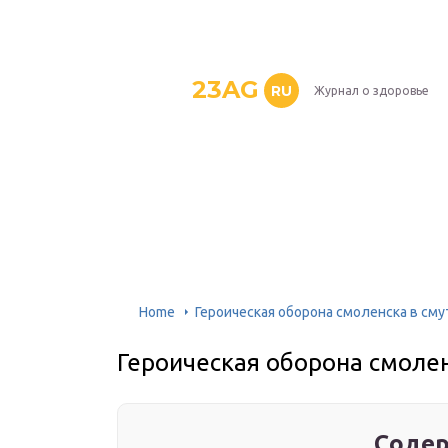
23AG
RU
Журнал о здоровье
Home
Героическая оборона смоленска в сму
Героическая оборона смолен
Содер