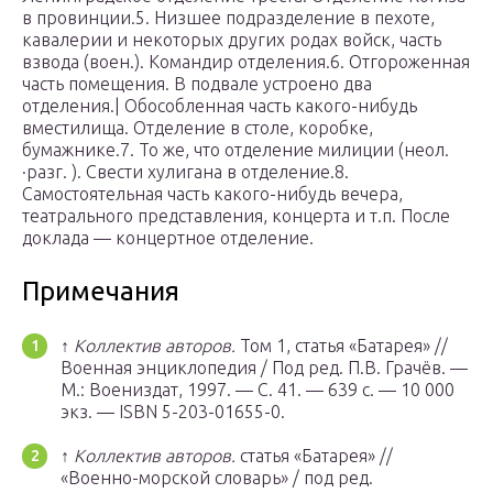
в провинции.5. Низшее подразделение в пехоте,
кавалерии и некоторых других родах войск, часть
взвода (воен.). Командир отделения.6. Отгороженная
часть помещения. В подвале устроено два
отделения.| Обособленная часть какого-нибудь
вместилища. Отделение в столе, коробке,
бумажнике.7. То же, что отделение милиции (неол.
·разг. ). Свести хулигана в отделение.8.
Самостоятельная часть какого-нибудь вечера,
театрального представления, концерта и т.п. После
доклада — концертное отделение.
Примечания
↑
Коллектив авторов.
Том 1, статья «Батарея» //
Военная энциклопедия / Под ред. П.В. Грачёв. —
М.
: Воениздат, 1997. — С. 41. — 639 с. — 10 000
экз. — ISBN 5-203-01655-0.
↑
Коллектив авторов.
статья «Батарея» //
«Военно-морской словарь» / под ред.