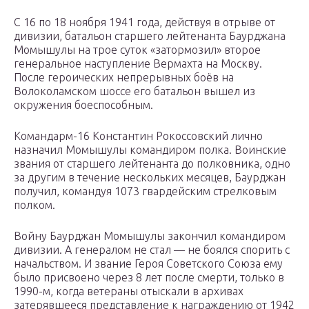
С 16 по 18 ноября 1941 года, действуя в отрыве от
дивизии, батальон старшего лейтенанта Баурджана
Момышулы на трое суток «затормозил» второе
генеральное наступление Вермахта на Москву.
После героических непрерывных боёв на
Волоколамском шоссе его батальон вышел из
окружения боеспособным.
Командарм-16 Константин Рокоссовский лично
назначил Момышулы командиром полка. Воинские
звания от старшего лейтенанта до полковника, одно
за другим в течение нескольких месяцев, Баурджан
получил, командуя 1073 гвардейским стрелковым
полком.
Войну Баурджан Момышулы закончил командиром
дивизии. А генералом не стал — не боялся спорить с
начальством. И звание Героя Советского Союза ему
было присвоено через 8 лет после смерти, только в
1990-м, когда ветераны отыскали в архивах
затерявшееся представление к награждению от 1942