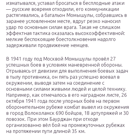
изматывался, уставал бросаться в бесплодные атаки
— русские вовремя отходили, его коммуникации
растягивались, а батальон Момышулы, собравшись в
заранее условленном месте, вдруг резко наносил
удар по основным силам врага. Такая не слишком
эффектная тактика оказалась высокоэффективной:
мелкие беспокоящие боестолкновения надолго
задерживали продвижение немцев.
В 1941 году под Москвой Момышулы провёл 27
успешных боев в условиях маневренной обороны.
Отрываясь от дивизии для выполнения боевых задач
в тылу противника, он пять раз успешно воевал в
окружении, выводя затем на соединение с
основными силами живыми людей и целой технику.
Например, как отмечалось в его наградном листе, 26
октября 1941 года после упорных боёв на первом
оборонительном рубеже комбат вывел из окружения
в город Волоколамск 690 бойцов, 18 артупряжей и 30
повозок. При этом Баурджан при отходе
организованно вёл бой на промежуточных рубежах
на протяжении пути длиной 35 км.