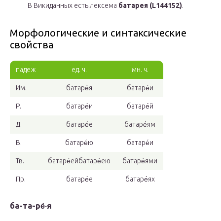
В Викиданных есть лексема
батарея (L144152)
.
Морфологические и синтаксические
свойства
падеж
ед. ч.
мн. ч.
Им.
батаре́я
батаре́и
Р.
батаре́и
батаре́й
Д.
батаре́е
батаре́ям
В.
батаре́ю
батаре́и
Тв.
батаре́ейбатаре́ею
батаре́ями
Пр.
батаре́е
батаре́ях
ба-та-ре́·я