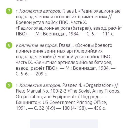
↑
Коллектив авторов.
Глава I. «Радилокационные
подразделения и основы их применения» //
Боевой устав войск ПВО. Часть X.
«Радиолокационная рота (батарея), взвод, расчёт
ПВО». —
М.
: Воениздат, 1984. — С. 5. — 111 с.
Коллектив авторов.
Глава I. «Основы боевого
применения зенитных артиллерийских
подразделений» // Боевой устав войск ПВО.
Часть IX. «Зенитная артиллерийская батарея,
взвод, расчёт ПВО». —
М.
: Воениздат, 1984. —
С. 5-6. — 209 с.
↑
Коллектив авторов.
Раздел 4. «Organization» //
Field Manual No. 100-2-3 «The Soviet Army:Troops,
Organization, and Equipment» / Под ред. . —
Вашингтон: US Government Printing Office,
1991. — С. 32 (4-9) — 188 (4-158). — 456 с.