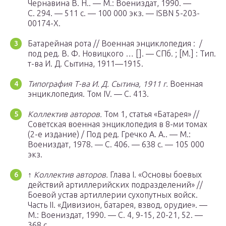
Чернавина В. Н.. —
М.
: Воениздат, 1990. —
С. 294. — 511 с. — 100 000 экз. — ISBN 5-203-
00174-X.
Батарейная рота // Военная энциклопедия : /
под ред. В. Ф. Новицкого … []. —
СПб.
; [
М.
] : Тип.
т-ва И. Д. Сытина, 1911—1915.
Типография Т-ва И. Д. Сытина, 1911 г.
Военная
энциклопедия. Том IV. — С. 413.
Коллектив авторов.
Том 1, статья «Батарея» //
Советская военная энциклопедия в 8-ми томах
(2-е издание) / Под ред. Гречко А. А.. —
М.
:
Воениздат, 1978. — С. 406. — 638 с. — 105 000
экз.
↑
Коллектив авторов.
Глава I. «Основы боевых
действий артиллерийских подразделений» //
Боевой устав артиллерии сухопутных войск.
Часть II. «Дивизион, батарея, взвод, орудие». —
М.
: Воениздат, 1990. — С. 4, 9-15, 20-21, 52. —
368 с.