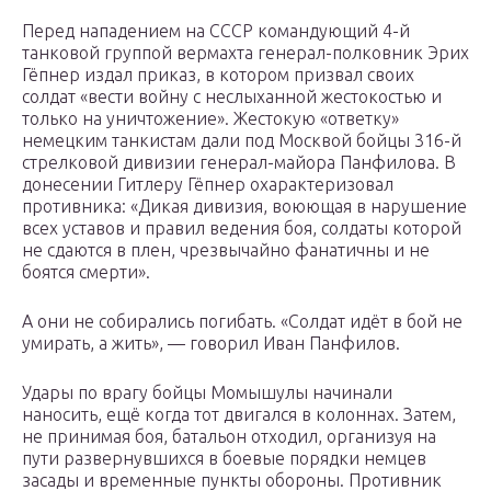
Перед нападением на СССР командующий 4-й
танковой группой вермахта генерал-полковник Эрих
Гёпнер издал приказ, в котором призвал своих
солдат «вести войну с неслыханной жестокостью и
только на уничтожение». Жестокую «ответку»
немецким танкистам дали под Москвой бойцы 316-й
стрелковой дивизии генерал-майора Панфилова. В
донесении Гитлеру Гёпнер охарактеризовал
противника: «Дикая дивизия, воюющая в нарушение
всех уставов и правил ведения боя, солдаты которой
не сдаются в плен, чрезвычайно фанатичны и не
боятся смерти».
А они не собирались погибать. «Солдат идёт в бой не
умирать, а жить», — говорил Иван Панфилов.
Удары по врагу бойцы Момышулы начинали
наносить, ещё когда тот двигался в колоннах. Затем,
не принимая боя, батальон отходил, организуя на
пути развернувшихся в боевые порядки немцев
засады и временные пункты обороны. Противник