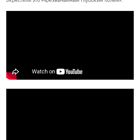
окрестили это «чрезвычайным глубоким полем».