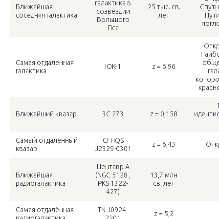
галактика в
Ближайшая
25 тыс. св.
Спутн
созвездии
соседняя галактика
лет
Пути
Большого
погл
Пса
Откр
Наибо
Самая отдаленная
обще
IOK-1
z = 6,96
галактика
гал
которо
красн
Ближайший квазар
3C 273
z = 0,158
иденти
Самый отдаленный
CFHQS
z = 6,43
Отк
квазар
J2329-0301
Центавр A
Ближайшая
(NGC 5128 ,
13,7 млн
радиогалактика
PKS 1322-
св. лет
427)
Самая отдалённая
TN J0924-
z = 5,2
радиогалактика
2201