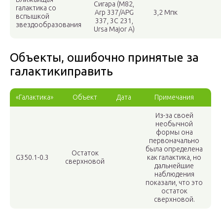
Сигара (M82,
галактика со
Arp 337/APG
3,2 Мпк
вспышкой
337, 3C 231,
звездообразования
Ursa Major A)
Объекты, ошибочно принятые за
галактикиправить
«Галактика»
Объект
Дата
Примечания
Из-за своей
необычной
формы она
первоначально
была определена
Остаток
G350.1-0.3
как галактика, но
сверхновой
дальнейшие
наблюдения
показали, что это
остаток
сверхновой.