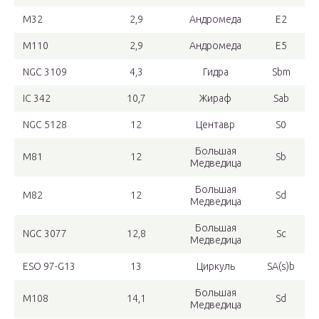
M32
2,9
Андромеда
E2
M110
2,9
Андромеда
E5
NGC 3109
4,3
Гидра
Sbm
IC 342
10,7
Жираф
Sab
NGC 5128
12
Центавр
S0
Большая
M81
12
Sb
Медведица
Большая
M82
12
Sd
Медведица
Большая
NGC 3077
12,8
Sc
Медведица
ESO 97-G13
13
Циркуль
SA(s)b
Большая
M108
14,1
Sd
Медведица