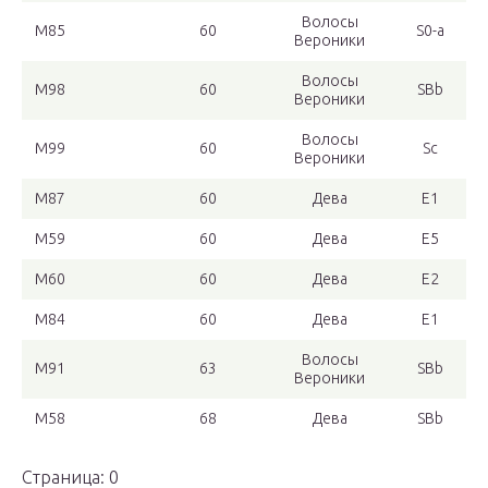
Волосы
M85
60
S0-a
Вероники
Волосы
M98
60
SBb
Вероники
Волосы
M99
60
Sc
Вероники
M87
60
Дева
E1
M59
60
Дева
E5
M60
60
Дева
E2
M84
60
Дева
E1
Волосы
M91
63
SBb
Вероники
M58
68
Дева
SBb
Страница
: 0