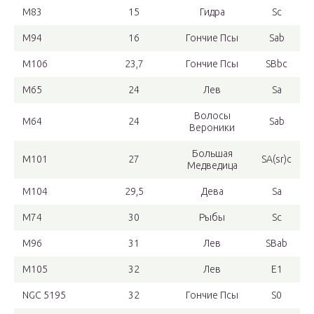
M83
15
Гидра
Sc
M94
16
Гончие Псы
Sab
M106
23,7
Гончие Псы
SBbc
M65
24
Лев
Sa
Волосы
M64
24
Sab
Вероники
Большая
M101
27
SA(sr)c
Медведица
M104
29,5
Дева
Sa
M74
30
Рыбы
Sc
M96
31
Лев
SBab
M105
32
Лев
E1
NGC 5195
32
Гончие Псы
S0