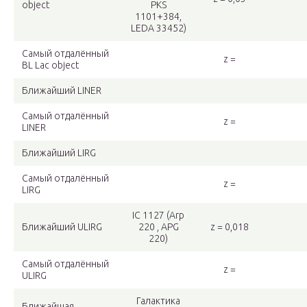
object
PKS
1101+384,
LEDA 33452)
Самый отдалённый
z =
BL Lac object
Ближайший LINER
Самый отдалённый
z =
LINER
Ближайший LIRG
Самый отдалённый
z =
LIRG
IC 1127 (Arp
Ближайший ULIRG
220 , APG
z = 0,018
220)
Самый отдалённый
z =
ULIRG
Галактика
Ближайщая