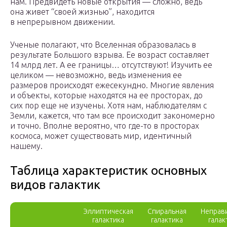
нам. Предвидеть новые открытия — сложно, ведь
она живет “своей жизнью”, находится
в непрерывном движении.
Ученые полагают, что Вселенная образовалась в
результате Большого взрыва. Ее возраст составляет
14 млрд лет. А ее границы… отсутствуют! Изучить ее
целиком — невозможно, ведь изменения ее
размеров происходят ежесекундно. Многие явления
и объекты, которые находятся на ее просторах, до
сих пор еще не изучены. Хотя нам, наблюдателям с
Земли, кажется, что там все происходит закономерно
и точно. Вполне вероятно, что где-то в просторах
космоса, может существовать мир, идентичный
нашему.
Таблица характеристик основных
видов галактик
Эллиптическая
Спиральная
Неправ
галактика
галактика
галак