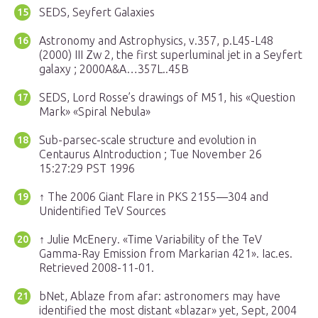
SEDS, Seyfert Galaxies
Astronomy and Astrophysics, v.357, p.L45-L48
(2000) III Zw 2, the first superluminal jet in a Seyfert
galaxy ; 2000A&A…357L..45B
SEDS, Lord Rosse’s drawings of M51, his «Question
Mark» «Spiral Nebula»
Sub-parsec-scale structure and evolution in
Centaurus AIntroduction ; Tue November 26
15:27:29 PST 1996
↑ The 2006 Giant Flare in PKS 2155—304 and
Unidentified TeV Sources
↑ Julie McEnery. «Time Variability of the TeV
Gamma-Ray Emission from Markarian 421». Iac.es.
Retrieved 2008-11-01.
bNet, Ablaze from afar: astronomers may have
identified the most distant «blazar» yet, Sept, 2004