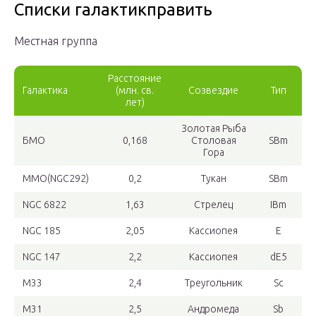
Списки галактикправить
Местная группа
Расстояние
Галактика
(млн. св.
Созвездие
Тип
лет)
Золотая Рыба
БМО
0,168
Столовая
SBm
Гора
ММО(NGC292)
0,2
Тукан
SBm
NGC 6822
1,63
Стрелец
IBm
NGC 185
2,05
Кассиопея
E
NGC 147
2,2
Кассиопея
dE5
M33
2,4
Треугольник
Sc
M31
2,5
Андромеда
Sb