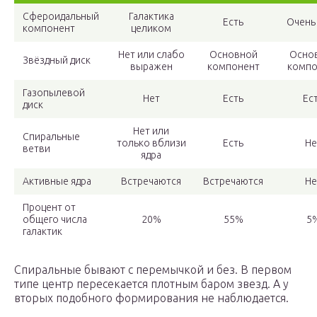
Сфероидальный
Галактика
Есть
Очень
компонент
целиком
Нет или слабо
Основной
Осно
Звёздный диск
выражен
компонент
компо
Газопылевой
Нет
Есть
Ес
диск
Нет или
Спиральные
только вблизи
Есть
Не
ветви
ядра
Активные ядра
Встречаются
Встречаются
Не
Процент от
общего числа
20%
55%
5
галактик
Спиральные бывают с перемычкой и без. В первом
типе центр пересекается плотным баром звезд. А у
вторых подобного формирования не наблюдается.