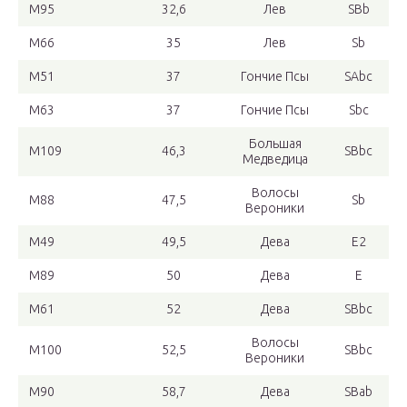
M95
32,6
Лев
SBb
M66
35
Лев
Sb
M51
37
Гончие Псы
SAbc
M63
37
Гончие Псы
Sbc
Большая
M109
46,3
SBbc
Медведица
Волосы
M88
47,5
Sb
Вероники
M49
49,5
Дева
E2
M89
50
Дева
E
M61
52
Дева
SBbc
Волосы
M100
52,5
SBbc
Вероники
M90
58,7
Дева
SBab