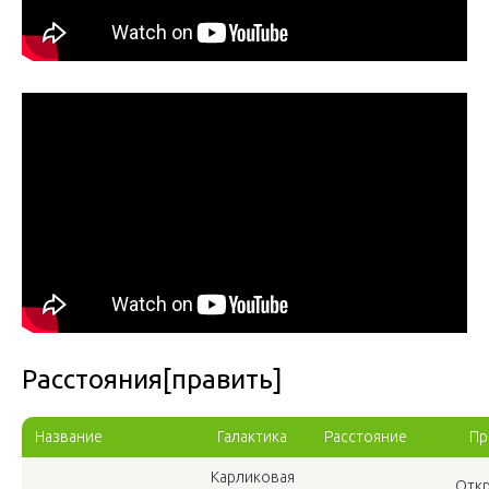
Расстояния[править]
Название
Галактика
Расстояние
Пр
Карликовая
Откр