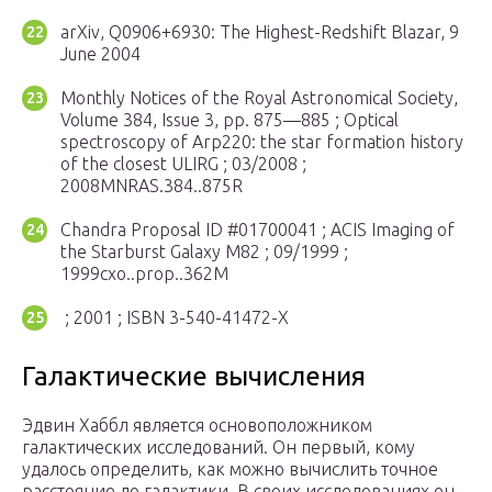
arXiv, Q0906+6930: The Highest-Redshift Blazar, 9
June 2004
Monthly Notices of the Royal Astronomical Society,
Volume 384, Issue 3, pp. 875—885 ; Optical
spectroscopy of Arp220: the star formation history
of the closest ULIRG ; 03/2008 ;
2008MNRAS.384..875R
Chandra Proposal ID #01700041 ; ACIS Imaging of
the Starburst Galaxy M82 ; 09/1999 ;
1999cxo..prop..362M
; 2001 ; ISBN 3-540-41472-X
Галактические вычисления
Эдвин Хаббл является основоположником
галактических исследований. Он первый, кому
удалось определить, как можно вычислить точное
расстояние до галактики. В своих исследованиях он