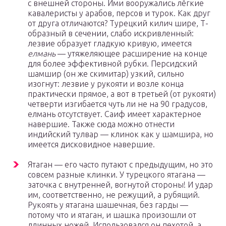
с внешней стороны. Ими вооружались лёгкие
кавалеристы у арабов, персов и турок. Как друг
от друга отличаются? Турецкий килич шире, Т-
образный в сечении, слабо искривленный:
лезвие образует гладкую кривую, имеется
елмань
— утяжеляющее расширение на конце
для более эффективной рубки. Персидский
шамшир (он же скимитар) узкий, сильно
изогнут: лезвие у рукояти и возле конца
практически прямое, а вот в третьей (от рукояти)
четверти изгибается чуть ли не на 90 градусов,
елмань отсутствует. Саиф имеет характерное
навершие. Также сюда можно отнести
индийский тулвар — клинок как у шамшира, но
имеется дисковидное навершие.
Ятаган — его часто путают с предыдущим, но это
совсем разные клинки. У турецкого ятагана —
заточка с внутренней, вогнутой стороны! И удар
им, соответственно, не режущий, а рубящий.
Рукоять у ятагана шашечная, без гарды —
потому что и ятаган, и шашка произошли от
длинных ножей. Использовался он пехотой, а