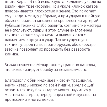
штате Керал. В ней используются колющие удары по
различным траекториям. При уколе клинок катара
поворачивается плоскостью к земле. Это помогает
ему входить между рёбрами, а при ударах в шейную
область поражает множество кровеносных артерий.
Рубящая техника слабо развита, хотя многие мастера
её используют. Удары в этом случае аналогичны
технике карате «рука-меч», и выполняются с
вложением корпуса в удар. Также существует
техника ударов на возврате оружия, обоюдоострая
заточка позволяет их проводить без разворота
клинка.
Знамя княжества Мевар также украшено катаром,
что символизирует борьбу за независимость.
Благодаря любви индийцев к своим традициям,
найти катары можно по всей Индии, а желающий
освоить технику боя катаром может научиться у
местных мастеров, передающих своё искусство на
протяжении многих веков.