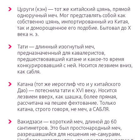
Цуруги (кэн) — тот же китайский цзянь, прямой
одноручный меч. Мог представлять собой как
собственно цзянь, импортированный из Китая,
так и доморощенное его подобие. Бытовал до X
века н. э.
Тати — длинный изогнутый меч,
предназначенный для кавалеристов,
предшествовавший катане и какое-то время
конкурировавший с ней. Носится лезвием вниз,
как сабля.
Катана (тот же иероглиф что и у китайского
Дао) — потеснила тати к XVI веку. Носится
лезвием вверх, как шашка, более прямая,
рассчитана на пешее фехтование. Только
катана, строго говоря, не меч, а САБЛЯ.
Вакидзаси — короткий меч, длиной до 60
сантиметров. Это был простонародный меч,
разрешавшийся для ношения не-самураям.