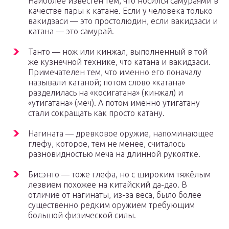
Наиболее известен тем, что носился самураями в
качестве пары к катане. Если у человека только
вакидзаси — это простолюдин, если вакидзаси и
катана — это самурай.
Танто — нож или кинжал, выполненный в той
же кузнечной технике, что катана и вакидзаси.
Примечателен тем, что именно его поначалу
называли катаной; потом слово «катана»
разделилась на «косигатана» (кинжал) и
«утигатана» (меч). А потом именно утигатану
стали сокращать как просто катану.
Нагината — древковое оружие, напоминающее
глефу, которое, тем не менее, считалось
разновидностью меча на длинной рукоятке.
Бисэнто — тоже глефа, но с широким тяжёлым
лезвием похожее на китайский да-дао. В
отличие от нагинаты, из-за веса, было более
существенно редким оружием требующим
большой физической силы.