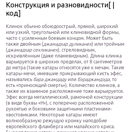
Конструкция и разновидности[ |
код]
Клинок обычно обоюдоострый, прямой, широкий
или узкий, треугольной или клиновидной формы,
часто с усиленным боевым концом. Может быть
также двойным (
джамадхар дуликанех
) или тройным
(
джамадхар сехликанех
), стреловидным,
искривлённым (даже пламевидным). Длина клинка
варьируется в широких пределах, от 8 сантиметров
до метра (такие катары относятся уже к мечам. Такие
катары-мечи, имевшие прикрывающий кисть эфес,
назывались
бара джамдаду
или
бэраджамдэда
, то
есть «приносящий смерть»). Количество клинков, а
также их взаимное расположение тоже варьируется.
Эфес всегда металлический, рамочной конструкции
(в виде буквы «Н»), с поперечно расположенной
рукоятью и боковыми защитными пластинами-
хвостовиками. Некоторые катары имеют
волнообразную режущую кромку наподобие
европейского фламберга или малайского криса.