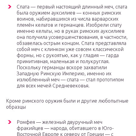
Спата — первый настоящий длинный меч, спата
была оружием ауксилиев — конных римских
воинов, набиравшихся из числа варварских
племён кельтов и германцев. Изобрели спату
именно кельты, но в руках римских ауксилиев
она получила усовершенствования, в частности,
обзавелась острым концом. Спата представляла
собой меч с клинком уже совсем классической
формы, но с рукоятью, как у гладия — гарда
примитивная, маленькая и полукруглая.
Поскольку германцы вскоре захватили
Западную Римскую Империю, именно их
излюбленный меч — спата — стал прототипом
для всех мечей Средневековья.
Кроме римского оружия были и другие любопытные
образцы
Ромфея — железный двуручный меч
фракийцев — народа, обитавшего в Юго-
Восточной Европе к северу от Греции — с