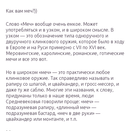
Как вам меч?))
Слово «Меч» вообще очень емкое. Может
употребляться и в узком, и в широком смысле. В
узком — это обозначение типа одноручного и
двуручного клинкового оружия, которое было в ходу
в Европе и на Руси примерно с VII по XVI век.
Меровингские, каролинские, романские, готические
мечи и все это вот.
Но в широком «меч» — это практически любое
клинковое оружие. Так справедливо называть и
рапиру со шпагой, и цвайхандер, и гросс-мессер, и
даже ту же саблю. Многие эти названия, к слову,
придуманы только в наше время, люди
Средневековья говорили проще: «меч» —
подразумевая рапиру, «длинный меч» —
подразумевая бастард, «меч в две руки» —
цвайхандер или монтанте, и т.п.