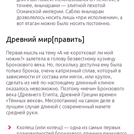
точнее, янычарами — элитной пехотой
Османской империи. Саблю янычарам
дозволялось носить лишь «при исполнении», а
вот ятаган можно было носить постоянно.
Древний мир[править]
Первая мысль на тему «А не коротковат ли мой
ножик?» залетела в голову безвестному кузнецу
Бронзового века. Но, поскольку доступна ему была
только бронза, очень капризный сплав, который в
зависимости от состава или мягок, или хрупок,
сделать из неё по-настоящему длинный клинок
оказалось невозможно. Поэтому «мечи» Бронзового
века (Древнего Египта, Древней Греции времен
«Тёмных веков», Месопотамии) на самом деле в
лучшем случае длиной с современный мачете
средней руки.
Кхопеш (или хопеш) — одна из самых первых
разновидностей бронзового длинноклинкового