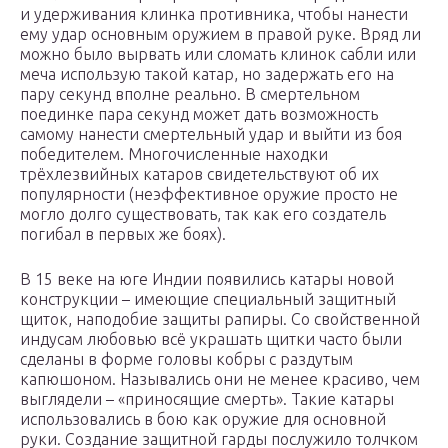
и удерживания клинка противника, чтобы нанести
ему удар основным оружием в правой руке. Вряд ли
можно было вырвать или сломать клинок сабли или
меча использую такой катар, но задержать его на
пару секунд вполне реально. В смертельном
поединке пара секунд может дать возможность
самому нанести смертельный удар и выйти из боя
победителем. Многочисленные находки
трёхлезвийных катаров свидетельствуют об их
популярности (неэффективное оружие просто не
могло долго существовать, так как его создатель
погибал в первых же боях).
В 15 веке на юге Индии появились катары новой
конструкции – имеющие специальный защитный
щиток, наподобие защиты рапиры. Со свойственной
индусам любовью всё украшать щитки часто были
сделаны в форме головы кобры с раздутым
капюшоном. Назывались они не менее красиво, чем
выглядели – «приносящие смерть». Такие катары
использовались в бою как оружие для основной
руки. Создание защитной гарды послужило толчком