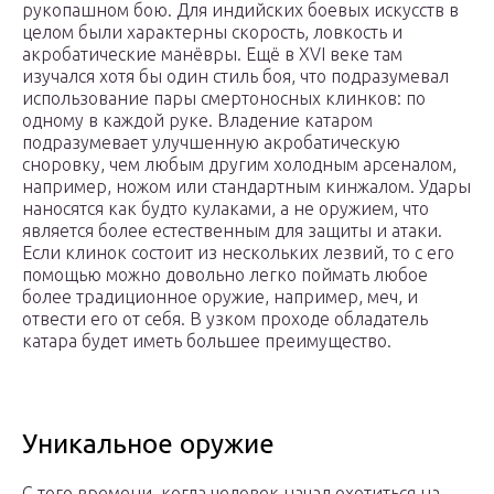
рукопашном бою. Для индийских боевых искусств в
целом были характерны скорость, ловкость и
акробатические манёвры. Ещё в XVI веке там
изучался хотя бы один стиль боя, что подразумевал
использование пары смертоносных клинков: по
одному в каждой руке. Владение катаром
подразумевает улучшенную акробатическую
сноровку, чем любым другим холодным арсеналом,
например, ножом или стандартным кинжалом. Удары
наносятся как будто кулаками, а не оружием, что
является более естественным для защиты и атаки.
Если клинок состоит из нескольких лезвий, то с его
помощью можно довольно легко поймать любое
более традиционное оружие, например, меч, и
отвести его от себя. В узком проходе обладатель
катара будет иметь большее преимущество.
Уникальное оружие
С того времени, когда человек начал охотиться на