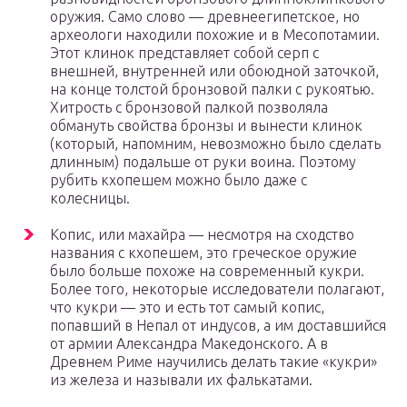
оружия. Само слово — древнеегипетское, но
археологи находили похожие и в Месопотамии.
Этот клинок представляет собой серп с
внешней, внутренней или обоюдной заточкой,
на конце толстой бронзовой палки с рукоятью.
Хитрость с бронзовой палкой позволяла
обмануть свойства бронзы и вынести клинок
(который, напомним, невозможно было сделать
длинным) подальше от руки воина. Поэтому
рубить кхопешем можно было даже с
колесницы.
Копис, или махайра — несмотря на сходство
названия с кхопешем, это греческое оружие
было больше похоже на современный кукри.
Более того, некоторые исследователи полагают,
что кукри — это и есть тот самый копис,
попавший в Непал от индусов, а им доставшийся
от армии Александра Македонского. А в
Древнем Риме научились делать такие «кукри»
из железа и называли их фалькатами.