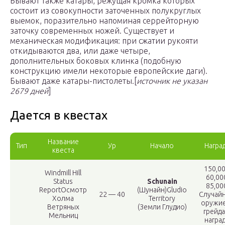
Бывают также катары, режущая кромка которых
состоит из совокупности заточенных полукруглых
выемок, поразительно напоминая серрейторную
заточку современных ножей. Существует и
механическая модификация: при сжатии рукояти
откидываются два, или даже четыре,
дополнительных боковых клинка (подобную
конструкцию имели некоторые европейские даги).
Бывают даже катары-пистолеты.[
источник не указан
2679 дней
]
Дается в квестах
Название
Тип
Ур
Начало
Награ
квеста
150,0
Windmill Hill
60,00
Status
Schunain
85,00
ReportОсмотр
(Шунайн)Gludio
22 — 40
Случай
Холма
Territory
оружие
Ветряных
(Земли Глудио)
грейда
Мельниц
награ