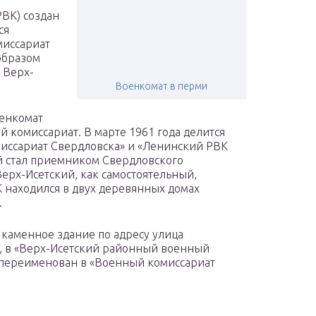
ВК) создан
ся
миссариат
образом
 Верх-
Военкомат в перми
оенкомат
 комиссариат. В марте 1961 года делится
иссариат Свердловска» и «Ленинский РВК
ий стал приемником Свердловского
ерх-Исетский, как самостоятельный,
 находился в двух деревянных домах
.
 каменное здание по адресу улица
н, в «Верх-Исетский районный военный
а переименован в «Военный комиссариат