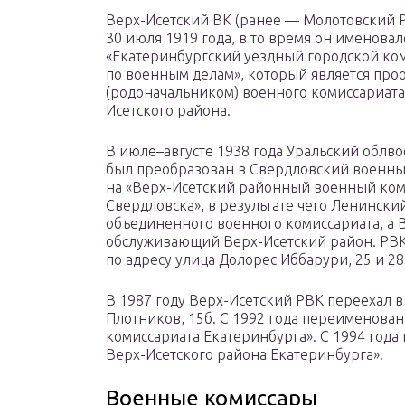
Верх-Исетский ВК (ранее — Молотовский Р
30 июля 1919 года, в то время он именовал
«Екатеринбургский уездный городской ко
по военным делам», который является про
(родоначальником) военного комиссариата
Исетского района.
В июле–августе 1938 года Уральский облв
был преобразован в Свердловский военный
на «Верх-Исетский районный военный ком
Свердловска», в результате чего Ленинск
объединенного военного комиссариата, а В
обслуживающий Верх-Исетский район. РВК
по адресу улица Долорес Иббарури, 25 и 28
В 1987 году Верх-Исетский РВК переехал в
Плотников, 15б. С 1992 года переименова
комиссариата Екатеринбурга». С 1994 год
Верх-Исетского района Екатеринбурга».
Военные комиссары