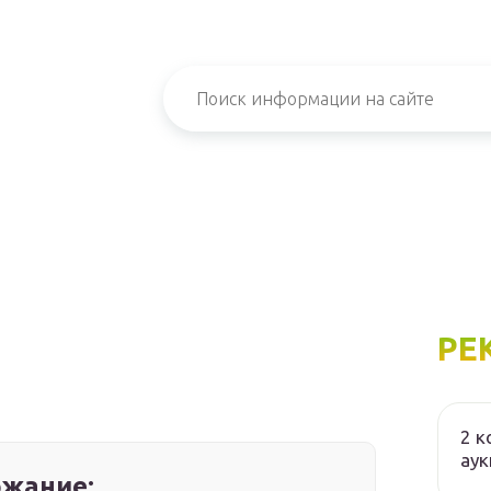
РЕ
2 к
аук
жание: