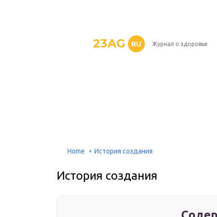
23AG
RU
Журнал о здоровье
Home
История создания
История создания
Содер