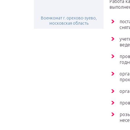
Работа к
выполнен
Военкомат г. орехово-зуево,
пост
московская область
снят
учет
веде
пров
годн
орга
прох
орга
пров
розы
несе