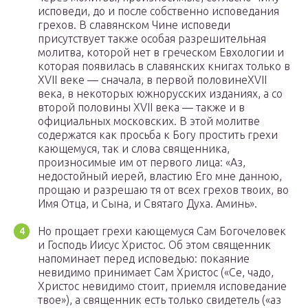
исповеди, до и после собственно исповедания
грехов. В славянском Чине исповеди
присутствует также особая разрешительная
молитва, которой нет в греческом Евхологии и
которая появилась в славянских книгах только в
XVII веке — сначала, в первой половинеXVII
века, в некоторых южнорусских изданиях, а со
второй половины XVII века — также и в
официальных московских. В этой молитве
содержатся как просьба к Богу простить грехи
кающемуся, так и слова священника,
произносимые им от первого лица: «Аз,
недостойный иерей, властию Его мне данною,
прощаю и разрешаю тя от всех грехов твоих, во
Имя Отца, и Сына, и Святаго Духа. Аминь».
Но прощает грехи кающемуся Сам Богочеловек
и Господь Иисус Христос. Об этом священник
напоминает перед исповедью: покаяние
невидимо принимает Сам Христос («Се, чадо,
Христос невидимо стоит, приемля исповедание
твое»), а священник есть только свидетель («аз