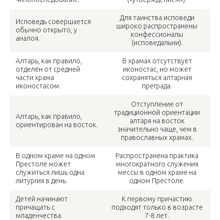
Для таинства исповеди
Исповедь совершается
широко распространены
обычно открыто, у
конфессионалы
аналоя.
(исповедальни).
Алтарь, как правило,
В храмах отсутствует
отделён от средней
иконостас, но может
части храма
сохраняться алтарная
иконостасом.
преграда.
Отступление от
традиционной ориентации
Алтарь, как правило,
алтаря на восток
ориентирован на восток.
значительно чаще, чем в
православных храмах.
В одном храме на одном
Распространена практика
Престоле может
многократного служения
служиться лишь одна
мессы в одном храме на
литургия в день.
одном Престоле.
Детей начинают
К первому причастию
причащать с
подходят только в возрасте
младенчества.
7-8 лет.