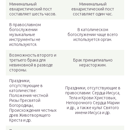
Минимальный
Минимальный
евхаристический пост
евхаристический пост
составляет шесть часов.
составляет один час.
В православном
богослужении
В католическом
музыкальные
богослужении чаще всего
инструменты не
используется орган.
используются.
Возможность второго и
третьего брака для
Брак принципиально
невиновной в разводе
нерасторжим.
стороны.
Праздники,
отсутствующие в
Праздники, отсутствующие в
католичестве:
православии: Сердца Иисуса,
Положения честной
Тела и Крови Христовых,
Ризы Пресвятой
Непорочного Сердца Марии
Богородицы,
и др., а также культ Святого
Происхождения честных
имени Иисуса и др.
древ Животворящего
Креста и др.