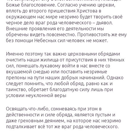
Божье благословение. Согласно учению церкви,
вплоть до второго пришествия Христова в
окружающем нас мире незримо будет творить своё
черное дело враг рода человеческого – дьявол.
Внешние проявления его деятельности мы
обречены видеть повсеместно. Противостоять же ему
без помощи Небесных сил человек не может.
Именно поэтому так важно церковными обрядами
очистить наши жилища от присутствия в них тёмных
сил, помешать лукавому войти в нас вместе со
вкушаемой снедью или поставить незримые
препоны на пути наших добрых начинаний. Однако
следует помнить, что любой обряд, равно как и
таинство, обретает благодатную силу лишь при
условии неуклонной веры
Освящать что-либо, сомневаясь при этом в
действенности и силе обряда, является пустым и
даже греховным деянием, на которое нас незримо
подталкивает всё тот же враг рода человеческого.