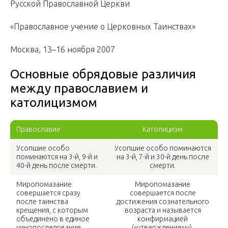
Русской Православной Церкви
«Православное учение о Церковных Таинствах»
Москва, 13–16 ноября 2007
Основные обрядовые различия
между православием и
католицизмом
Православие
Католицизм
Усопшие особо
Усопшие особо поминаются
поминаются на 3-й, 9-й и
на 3-й, 7-й и 30-й день после
40-й день после смерти.
смерти.
Миропомазание
Миропомазание
совершается сразу
совершается после
после таинства
достижения сознательного
крещения, с которым
возраста и называется
объединено в единое
конфирмацией
чинопоследование.
(«утверждением»).