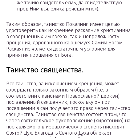
же точию свидетель есмь, да свидетельствую
пред Ним вся, елика речеши мне»).
Таким образом, таинство Покаяния имеет целью
удостоверить как искреннее раскаяние христианина
в совершенных им грехах, так и непреложность
прощения, дарованного кающемуся Самим Богом.
Раскаяние является достаточным условием для
принятия прощения от Бога.
Таинство священства.
Все таинства, за исключением крещения, может
совершать только законным образом (т.е. в
соответствии с канонами Православной церкви)
поставленный священник, поскольку он при
посвящении в сан получает это право через таинство
священства. Таинство священства состоит в том, что
через святительское рукоположение (хиротонию) на
поставляемого в иерархическую степень нисходит
Святой Дух. Благодать Святого Духа облекает