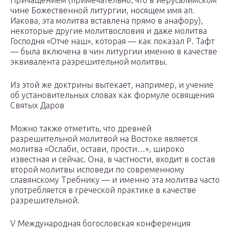
Причащением (примечательно, что в иерусалимском
чине Божественной литургии, носящем имя ап.
Иакова, эта молитва вставлена прямо в анафору),
некоторые другие молитвословия и даже молитва
Господня «Отче наш», которая — как показал Р. Тафт
— была включена в чин литургии именно в качестве
эквивалента разрешительной молитвы.
Из этой же доктрины вытекает, например, и учение
об установительных словах как формуле освящения
Святых Даров
Можно также отметить, что древней
разрешительной молитвой на Востоке является
молитва «Ослаби, остави, прости…», широко
известная и сейчас. Она, в частности, входит в состав
второй молитвы исповеди по современному
славянскому Требнику — и именно эта молитва часто
употребляется в греческой практике в качестве
разрешительной.
V Международная богословская конференция