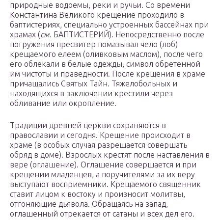
природные водоемы, реки и ручьи. Со времени
Константина Великого крещение проходило в
баптистериях, специально устроенных бассейнах при
храмах (
см
. БАПТИСТЕРИЙ). Непосредственно после
погружения пресвитер помазывал чело (лоб)
крещаемого елеем (оливковым маслом), после чего
его облекали в белые одежды, символ обретенной
им чистоты и праведности. После крещения в храме
причащались Святых Тайн. Тяжелобольных и
находящихся в заключении крестили через
обливание или окропление.
Традиции древней церкви сохраняются в
православии и сегодня. Крещение происходит в
храме (в особых случая разрешается совершать
обряд в доме). Взрослых крестят после наставления в
вере (оглашение). Оглашение совершается и при
крещении младенцев, а поручителями за их веру
выступают восприемники. Крещаемого священник
ставит лицом к востоку и произносит молитвы,
отгоняющие дьявола. Обращаясь на запад,
оглашенный отрекается от сатаны и всех дел его.