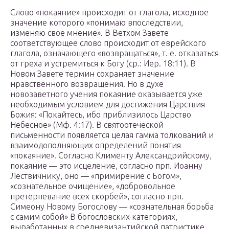
Слово «покаяние» происходит от глагола, исходное
значение которого «понимаю впоследствии,
изменяю свое мнение». В Ветхом Завете
соответствующее слово происходит от еврейского
глагола, означающего «возвращаться», т. е. отказаться
от греха и устремиться к Богу (ср.: Иер. 18:11). В
Новом Завете термин сохраняет значение
нравственного возвращения. Но в духе
новозаветного учения покаяние оказывается уже
необходимым условием для достижения Царствия
Божия: «Покайтесь, ибо приблизилось Царство
Небесное» (Мф. 4:17). В святоотеческой
письменности появляется целая гамма толкований и
взаимодополняющих определений понятия
«покаяние». Согласно Клименту Александрийскому,
покаяние — это исцеление, согласно прп. Иоанну
Лествичнику, оно — «примирение с Богом»,
«сознательное очищение», «добровольное
претерпевание всех скорбей», согласно прп.
Симеону Новому Богослову — «сознательная борьба
с самим собой» В богословских категориях,
выработанных в средневизантийской патристике,