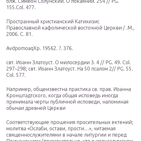
блж. Симеон Солунский. О покаянии. 254 // PG.
155.Col. 477.
Пространный христианский Катихизис
Православной кафолической восточной Церкви / .М.,
2006. С. 81.
AvdpomoaqXp. 19562. ?. 376.
свт. Иоанн Златоуст. О милосердии 3. 4 // PG. 49. Col.
297–298; свт. Иоанн Златоуст. На 50 псалом 2// PG. 55.
Col. 577.
Например, общеизвестна практика св. прав. Иоанна
Кронштадтского, когда общая исповедь иногда
принимала черты публичной исповеди, напоминая
обычаи древней Церкви
Соответствующие прошения просительных ектений;
молитва «Ослаби, остави, прости…», читаемая
священнослужителями в начале литургии и перед