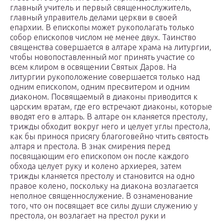
главный учитель и первый священнослужитель,
главный управитель делами церкви в своей
епархии. В епископы может рукополагать только
собор епископов числом не менее двух. Таинство
священства совершается в алтаре храма на литургии,
чтобы новопоставленный мог принять участие со
всем клиром в освящении Святых Даров. На
литургии рукоположение совершается только над
одним епископом, одним пресвитером и одним
диаконом. Посвящаемый в диаконы приводится к
царским вратам, где его встречают диаконы, которые
вводят его в алтарь. В алтаре он кланяется престолу,
трижды обходит вокруг него и целует углы престола,
как бы принося присягу благоговейно чтить святость
алтаря и престола. В знак смирения перед
посвящающим его епископом он после каждого
обхода целует руку и колено архиерея, затем
трижды кланяется престолу и становится на одно
правое колено, поскольку на диакона возлагается
неполное священнослужение. В ознаменование
того, что он посвящает все силы души служению у
престола, он возлагает на престол руки и