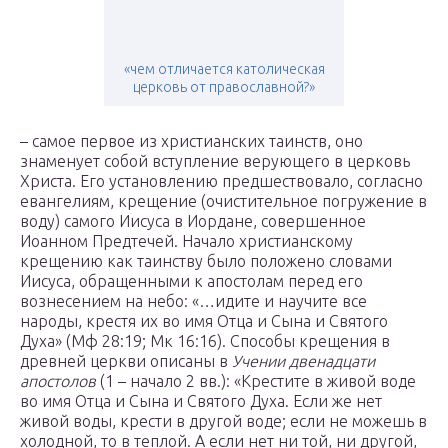
«чем отличается католическая
церковь от православной?»
– самое первое из христианских таинств, оно
знаменует собой вступление верующего в церковь
Христа. Его установлению предшествовало, согласно
евангелиям, крещение (очистительное погружение в
воду) самого Иисуса в Иордане, совершенное
Иоанном Предтечей. Начало христианскому
крещению как таинству было положено словами
Иисуса, обращенными к апостолам перед его
вознесением на небо: «…идите и научите все
народы, крестя их во имя Отца и Сына и Святого
Духа» (Мф 28:19; Мк 16:16). Способы крещения в
древней церкви описаны в
Учении двенадцати
апостолов
(1 – начало 2 вв.): «Крестите в живой воде
во имя Отца и Сына и Святого Духа. Если же нет
живой воды, крести в другой воде; если не можешь в
холодной, то в теплой. А если нет ни той, ни другой,