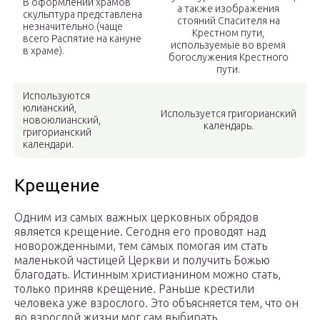
В оформлении храмов
а также изображения
скульптура представлена
стояний Спасителя на
незначительно (чаще
Крестном пути,
всего Распятие на кануне
используемые во время
в храме).
богослужения Крестного
пути.
Используются
юлианский,
Используется григорианский
новоюлианский,
календарь.
григорианский
календари.
Крещение
Одним из самых важных церковных обрядов
является крещение. Сегодня его проводят над
новорожденными, тем самых помогая им стать
маленькой частицей Церкви и получить Божью
благодать. Истинным христианином можно стать,
только приняв крещение. Раньше крестили
человека уже взрослого. Это объясняется тем, что он
во взрослой жизни мог сам выбирать