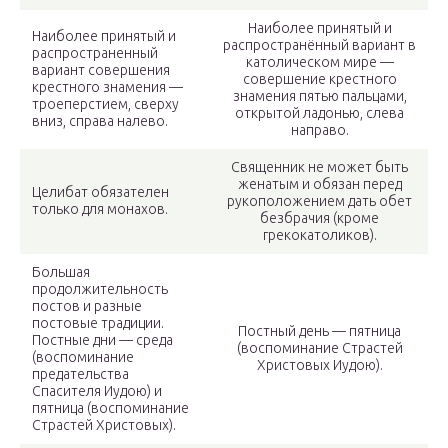
Наиболее принятый и
Наиболее принятый и
распространённый вариант в
распространенный
католическом мире —
вариант совершения
совершение крестного
крестного знамения —
знамения пятью пальцами,
троеперстием, сверху
открытой ладонью, слева
вниз, справа налево.
направо.
Священник не может быть
женатым и обязан перед
Целибат обязателен
рукоположением дать обет
только для монахов.
безбрачия (кроме
грекокатоликов).
Большая
продолжительность
постов и разные
постовые традиции.
Постный день — пятница
Постные дни — среда
(воспоминание Страстей
(воспоминание
Христовых Иудою).
предательства
Спасителя Иудою) и
пятница (воспоминание
Страстей Христовых).