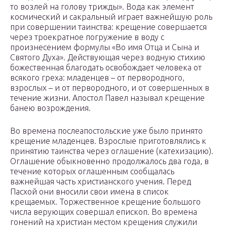
то возлей на голову трижды». Вода как элемент
космический и сакральный играет важнейшую роль
при совершении таинства: крещение совершается
через троекратное погружение в воду с
произнесением формулы «Во имя Отца и Сына и
Святого Духа». Действующая через водную стихию
божественная благодать освобождает человека от
всякого греха: младенцев – от первородного,
взрослых – и от первородного, и от совершенных в
течение жизни. Апостол Павел называл крещение
банею возрождения.
Во времена послеапостольские уже было принято
крещение младенцев. Взрослые приготовлялись к
принятию таинства через оглашение (катехизацию).
Оглашение обыкновенно продолжалось два года, в
течение которых оглашенным сообщалась
важнейшая часть христианского учения. Перед
Пасхой они вносили свои имена в список
крещаемых. Торжественное крещение большого
числа верующих совершал епископ. Во времена
гонений на христиан местом крещения служили