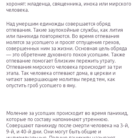
хоронят: младенца, священника, инока или мирского
человека.
Над умершим единожды совершается обряд
отпевания. Такие заупокойные службы, как лития
или панихида повторяются. Во время отпевания
молятся за усопшего и просят отпущения грехов,
совершенных ним за жизни. Основная цель обряда
— это обретение духовного покоя усопшим. Также
отпевание помогает близким пережить утрату.
Отпевания мирского человека происходит за три
этапа. Так человека отпевают дома, в церкви и
читают завершающие молитвы перед тем, как
опустить гроб усопшего в яму.
Моление за усопших происходит во время панихид,
которые по составу напоминают утреннюю.
Совершают панихиду после смерти человека на 3-й,
9-й, и 40-й дни. Они могут быть общие и
индивидуальные. Полную панихиду называют