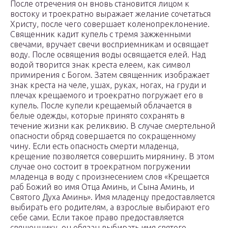
После отречения он вновь становится лицом к
востоку и троекратно выражает желание сочетаться
Христу, после чего совершает коленопреклонение.
Священник кадит купель с тремя зажженными
свечами, вручает свечи восприемникам и освящает
воду. После освящения воды освящается елей. Над
водой творится знак креста елеем, как символ
примирения с Богом. Затем священник изображает
знак креста на челе, ушах, руках, ногах, на груди и
плечах крещаемого и троекратно погружает его в
купель. После купели крещаемый облачается в
белые одежды, которые принято сохранять в
течение жизни как реликвию. В случае смертельной
опасности обряд совершается по сокращенному
чину. Если есть опасность смерти младенца,
крещение позволяется совершить мирянину. В этом
случае оно состоит в троекратном погружении
младенца в воду с произнесением слов «Крещается
раб Божий во имя Отца Аминь, и Сына Аминь, и
Святого Духа Аминь». Имя младенцу предоставляется
выбирать его родителям, а взрослые выбирают его
себе сами. Если такое право предоставляется
священнику, он обязан выбирать имя святого,