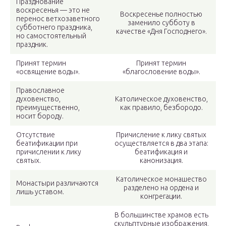
Празднование
воскресенья — это не
Воскресенье полностью
перенос ветхозаветного
заменило субботу в
субботнего праздника,
качестве «Дня Господнего».
но самостоятельный
праздник.
Принят термин
Принят термин
«освящение воды».
«благословение воды».
Православное
духовенство,
Католическое духовенство,
преимущественно,
как правило, безбородо.
носит бороду.
Отсутствие
Причисление к лику святых
беатификации при
осуществляется в два этапа:
причислении к лику
беатификация и
святых.
канонизация.
Католическое монашество
Монастыри различаются
разделено на ордена и
лишь уставом.
конгрегации.
В большинстве храмов есть
скульптурные изображения,