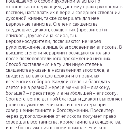
посвящаемого особой духовной властью по
отношению к верующим, дает ему право руководить
паствой, наставлять их в вере и совершенствовании
духовной жизни, также совершать для нее
церковные таинства. Степени священства
следующие: диакон, священник (пресвитер) и
епископ. Другие лица клира, т.н.
церковнослужители, посвящаются не через
рукоположение, а лишь благословением епископа. В
высшие степени иерархии посвящаются только
после последовательного прохождения низших.
Способ поставления на ту или иную степень
священства указан в наставлениях апостолов, в
свидетельствах отцов церкви и в правилах
вселенских соборов. Каждой степени благодать
дается не в равной мере: в меньшей – диакону,
большей – пресвитеру и в наибольшей – епископу.
Соответственно данной благодати диакон выполняет
роль сослужителя епископа и пресвитера при
совершении таинств и богослужений. Пресвитер
через рукоположение от епископа получает право
совершать все таинства, кроме таинства священства,
и все богослужения в своем приходе. Епископ –