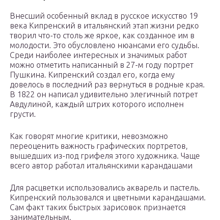
Внесший особенный вклад в русское искусство 19
века Кипренский в итальянский этап жизни редко
творил что-то столь же яркое, как созданное им в
молодости. Это обусловлено нюансами его судьбы.
Среди наиболее интересных и значимых работ
можно отметить написанный в 27-м году портрет
Пушкина. Кипренский создал его, когда ему
довелось в последний раз вернуться в родные края.
В 1822 он написал удивительно элегичный потрет
Авдулиной, каждый штрих которого исполнен
грусти.
Как говорят многие критики, невозможно
переоценить важность графических портретов,
вышедших из-под грифеля этого художника. Чаще
всего автор работал итальянскими карандашами
Для расцветки использовались акварель и пастель.
Кипренский пользовался и цветными карандашами.
Сам факт таких быстрых зарисовок признается
занимательным.