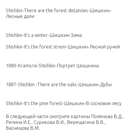
Shishkin-There are the forest distancies-Шишкин-
Лесные дали
Shishkin-It’s a winter-Шишкин Зима
Shishkin-It’s the forest strem-Шишкин-Лесной ручей
1880-Кramsroi-Shishkin-Портрет Шишкина.
1887-Shishkin -There are the oaks-Шишкин-Дубы
Shishkin-It’s the pine forest-Шишкин-В сосновом лесу
В следующей части смотрите картины Поленова В.Д.,
Репина И.Е., Сурикова В.И., Верещагина В.В.,
Васнецова В.М.