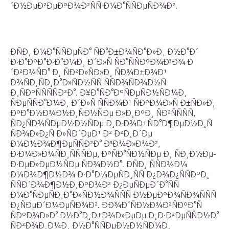
´Ð½ÐµÐ²ÐµÐºÐ¾Ð²ÑÑ Ð¼Ð°ÑÑÐµÑÐ¾Ð².
Ð­ÑÐ¸ Ð¼Ð°ÑÑÐµÑÐ° ÑÐ°Ð±Ð¾ÑÐ°Ð»Ð¸ Ð½Ð°Ð´
Ð·Ð°ÐºÐ°Ð·Ð°Ð¼Ð¸ Ð´Ð»Ñ ÑÐ°ÑÑÐºÐ¾Ð³Ð¾ Ð
´Ð²Ð¾ÑÐ° Ð¸ ÑÐ²Ð»ÑÐ»Ð¸ ÑÐ¾Ð±Ð¾Ð¹
Ð¾ÑÐ¸ÑÐ¸Ð°Ð»ÑÐ½ÑÑ ÑÑÐ¾ÑÐ¾Ð½Ñ
Ð¸ÑÐºÑÑÑÑÐ²Ð°. Ð¥Ð°ÑÐ°ÐºÑÐµÑÐ½ÑÐ¼Ð¸
ÑÐµÑÑÐ°Ð¼Ð¸ Ð´Ð»Ñ ÑÑÐ¾Ð¹ ÑÐºÐ¾Ð»Ñ Ð±ÑÐ»Ð¸
ÐºÐ°Ð½Ð¾Ð½Ð¸ÑÐ½ÑÐµ Ð»Ð¸ÐºÐ¸ ÑÐ²ÑÑÑÑ,
ÑÐ¿ÑÐ¾ÑÐµÐ½Ð½ÑÐµ Ð¸Ð·Ð¾Ð±ÑÐ°Ð¶ÐµÐ½Ð¸Ñ
ÑÐ¾Ð»Ð¿Ñ Ð»ÑÐ´ÐµÐ¹ Ð² Ð²Ð¸Ð´Ðµ
Ð¼Ð½Ð¾Ð¶ÐµÑÑÐ²Ð° Ð³Ð¾Ð»Ð¾Ð²,
Ð·Ð¾Ð»Ð¾ÑÐ¸ÑÑÑÐµ, ÐºÑÐ°ÑÐ½ÑÐµ Ð¸ ÑÐ¸Ð½Ðµ-
Ð·ÐµÐ»ÐµÐ½ÑÐµ ÑÐ¾Ð½Ð°. ÐÑÐ¸ ÑÑÐ¾Ð¼
Ð¼Ð¾Ð¶Ð½Ð¾ Ð·Ð°Ð¼ÐµÑÐ¸ÑÑ Ð¿Ð¾Ð¿ÑÑÐºÐ¸
ÑÑÐ´Ð¾Ð¶Ð½Ð¸ÐºÐ¾Ð² Ð¿ÐµÑÐµÐ´Ð°ÑÑ
Ð¼Ð°ÑÐµÑÐ¸Ð°Ð»ÑÐ½Ð¾ÑÑÑ Ð½ÐµÐºÐ¾ÑÐ¾ÑÑÑ
Ð¿ÑÐµÐ´Ð¼ÐµÑÐ¾Ð². ÐÐ¾Ð´ÑÐ½Ð¾Ð²ÑÐºÐ°Ñ
ÑÐºÐ¾Ð»Ð° Ð½Ð°Ð¸Ð±Ð¾Ð»ÐµÐµ Ð¸Ð·Ð²ÐµÑÑÐ½Ð°
ÑÐ²Ð¾Ð¸Ð¼Ð¸ Ð½Ð°ÑÑÐµÐ½Ð½ÑÐ¼Ð¸