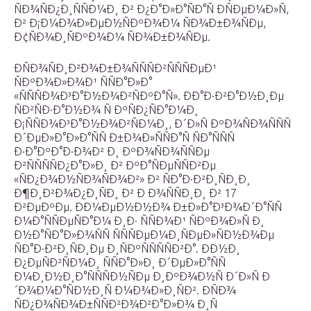
ÑÐ¾ÑÐ¿Ð¸ÑÑÐ¼Ð¸ Ð² Ð¿Ð°Ð»Ð°ÑÐ°Ñ ÐÑÐµÐ¼Ð»Ñ,
Ð² Ð¡Ð¼Ð¾Ð»ÐµÐ½ÑÐºÐ¾Ð¼ ÑÐ¾Ð±Ð¾ÑÐµ,
Ð¢ÑÐ¾Ð¸ÑÐºÐ¾Ð¼ ÑÐ¾Ð±Ð¾ÑÐµ.
ÐÑÐ¾ÑÐ¸Ð²Ð¾Ð±Ð¾ÑÑÑÐ²ÑÑÑÐµÐ¹
ÑÐºÐ¾Ð»Ð¾Ð¹ ÑÑÐ°Ð»Ð°
«ÑÑÑÐ¾Ð³Ð°Ð½Ð¾Ð²ÑÐºÐ°Ñ». ÐÐ°Ð·Ð²Ð°Ð½Ð¸Ðµ
ÑÐ²ÑÐ·Ð°Ð½Ð¾ Ñ ÐºÑÐ¿ÑÐ°Ð¼Ð¸
Ð¡ÑÑÐ¾Ð³Ð°Ð½Ð¾Ð²ÑÐ¼Ð¸, Ð´Ð»Ñ ÐºÐ¾ÑÐ¾ÑÑÑ
Ð´ÐµÐ»Ð°Ð»Ð°ÑÑ Ð±Ð¾Ð»ÑÑÐ°Ñ ÑÐ°ÑÑÑ
Ð·Ð°ÐºÐ°Ð·Ð¾Ð² Ð¸ ÐºÐ¾ÑÐ¾ÑÑÐµ
Ð²ÑÑÑÑÐ¿Ð°Ð»Ð¸ Ð² ÐºÐ°ÑÐµÑÑÐ²Ðµ
«ÑÐ¿Ð¾Ð½ÑÐ¾ÑÐ¾Ð²» Ð² ÑÐ°Ð·Ð²Ð¸ÑÐ¸Ð¸
Ð¶Ð¸Ð²Ð¾Ð¿Ð¸ÑÐ¸ Ð² Ð Ð¾ÑÑÐ¸Ð¸ Ð² 17
Ð²ÐµÐºÐµ. ÐÐ¼ÐµÐ½Ð½Ð¾ Ð±Ð»Ð°Ð³Ð¾Ð´Ð°ÑÑ
Ð¼Ð°ÑÑÐµÑÐ°Ð¼ Ð¸Ð· ÑÑÐ¾Ð¹ ÑÐºÐ¾Ð»Ñ Ð¸
Ð½Ð°ÑÐ°Ð»Ð¾ÑÑ ÑÑÑÐµÐ¼Ð¸ÑÐµÐ»ÑÐ½Ð¾Ðµ
ÑÐ°Ð·Ð²Ð¸ÑÐ¸Ðµ Ð¸ÑÐºÑÑÑÑÐ²Ð°. ÐÐ½Ð¸
Ð¿ÐµÑÐ²ÑÐ¼Ð¸ ÑÑÐ°Ð»Ð¸ Ð´ÐµÐ»Ð°ÑÑ
Ð¼Ð¸Ð½Ð¸Ð°ÑÑÑÐ½ÑÐµ Ð¸ÐºÐ¾Ð½Ñ Ð´Ð»Ñ Ð
´Ð¾Ð¼Ð°ÑÐ½Ð¸Ñ Ð¼Ð¾Ð»Ð¸ÑÐ². Ð­ÑÐ¾
ÑÐ¿Ð¾ÑÐ¾Ð±ÑÑÐ²Ð¾Ð²Ð°Ð»Ð¾ Ð¸Ñ