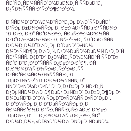
ÑÐ°ÑÐ¿ÑÐ¾ÑÑÑÐ°Ð½ÐµÐ½Ð¸Ñ ÑÑÐµÐ´Ð¸
Ð¿ÑÐ¾ÑÑÑÑ Ð³ÑÐ°Ð¶Ð´Ð°Ð½.
Ð¡ÑÑÐ¾Ð³Ð°Ð½Ð¾Ð²ÑÐºÐ¸Ðµ Ð¼Ð°ÑÑÐµÑÐ°
Ð²ÑÐµ Ð±Ð¾Ð»ÑÑÐµ Ð¸ Ð±Ð¾Ð»ÑÑÐµ Ð²ÑÑÐ¾Ð
´Ð¸Ð»Ð¸ Ð·Ð° ÑÐ°Ð¼ÐºÐ¸ ÑÐµÑÐºÐ¾Ð²Ð½ÑÑ
ÐºÐ°Ð½Ð¾Ð½Ð¾Ð² Ð¸ ÑÑÐ°Ð»Ð¸ ÑÐ´ÐµÐ»ÑÑÑ
Ð²Ð½Ð¸Ð¼Ð°Ð½Ð¸Ðµ Ð´ÐµÑÐ°Ð»ÑÐ¼
Ð¾ÐºÑÑÐ¶ÐµÐ½Ð¸Ñ, Ð²Ð½ÐµÑÐ½ÐµÐ¼Ñ Ð²Ð¸Ð´Ñ
ÑÐ²ÑÑÑÑ. Ð¢Ð°Ðº Ð¿Ð¾ÑÐ¸ÑÐ¾Ð½ÑÐºÑ ÑÑÐ°Ð»
ÑÐ°Ð·Ð²Ð¸Ð²Ð°ÑÑÑÑ Ð¿ÐµÐ¹Ð·Ð°Ð¶. ÐÑ
Ð¸ÐºÐ¾Ð½Ñ Ð¾ÑÐ»Ð¸ÑÐ°Ð»Ð¸ÑÑ
ÐºÑÐ°ÑÐ¾ÑÐ½Ð¾ÑÑÑÑ Ð¸ Ð
´ÐµÐºÐ¾ÑÐ°ÑÐ¸Ð²Ð½Ð¾ÑÑÑÑ, Ð°
ÑÑÐ°ÐºÑÐ¾Ð²ÐºÐ° Ð±Ð¸Ð±Ð»ÐµÐ¹ÑÐºÐ¸Ñ
Ð¿ÐµÑÑÐ¾Ð½Ð°Ð¶ÐµÐ¹ Ð±ÑÐ»Ð° Ð±Ð»Ð¸Ð¶Ðµ Ðº
Ð¾Ð±ÑÐ°Ð·Ð°Ð¼ ÑÐµÐ°Ð»ÑÐ½ÑÑ Ð»ÑÐ´ÐµÐ¹.
Ð¡Ð°Ð¼ÑÐµ Ð¸Ð·Ð²ÐµÑÑÐ½ÑÐµ Ð¸Ð·
ÑÐ¾ÑÑÐ°Ð½Ð¸Ð²ÑÐ¸ÑÑÑ Ð¿ÑÐ¾Ð¸Ð·Ð²ÐµÐ
´ÐµÐ½Ð¸Ð¹ — Ð¸ÐºÐ¾Ð½Ñ «ÐÐ¸ÐºÐ¸ÑÐ°
Ð²Ð¾Ð¸Ð½», «ÐÐ¾Ð°Ð½Ð½ ÐÑÐµÐ´ÑÐµÑÐ°».