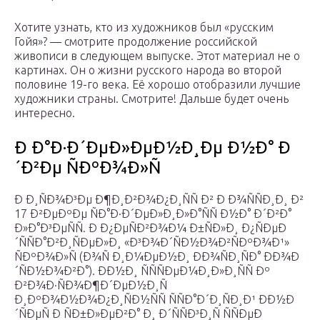
Хотите узнать, кто из художников был «русским
Гойя»? — смотрите продолжение российской
живописи в следующем выпуске. Этот материал не о
картинах. Он о жизни русского народа во второй
половине 19-го века. Её хорошо отобразили лучшие
художники страны. Cмотрите! Дальше будет очень
интересно.
Ð Ð°Ð·Ð´ÐµÐ»ÐµÐ½Ð¸Ðµ Ð½Ð° Ð
´Ð²Ðµ ÑÐºÐ¾Ð»Ñ
Ð Ð¸ÑÐ¾Ð³Ðµ Ð¶Ð¸Ð²Ð¾Ð¿Ð¸ÑÑ Ð² Ð Ð¾ÑÑÐ¸Ð¸ Ð²
17 Ð²ÐµÐºÐµ ÑÐ°Ð·Ð´ÐµÐ»Ð¸Ð»Ð°ÑÑ Ð½Ð° Ð´Ð²Ð°
Ð»Ð°Ð³ÐµÑÑ. Ð Ð¿ÐµÑÐ²Ð¾Ð¼ Ð±ÑÐ»Ð¸ Ð¿ÑÐµÐ
´ÑÑÐ°Ð²Ð¸ÑÐµÐ»Ð¸ «Ð³Ð¾Ð´ÑÐ½Ð¾Ð²ÑÐºÐ¾Ð¹»
ÑÐºÐ¾Ð»Ñ (Ð¾Ñ Ð¸Ð¼ÐµÐ½Ð¸ ÐÐ¾ÑÐ¸ÑÐ° ÐÐ¾Ð
´ÑÐ½Ð¾Ð²Ð°). ÐÐ½Ð¸ ÑÑÑÐµÐ¼Ð¸Ð»Ð¸ÑÑ Ðº
Ð²Ð¾Ð·ÑÐ¾Ð¶Ð´ÐµÐ½Ð¸Ñ
Ð¸ÐºÐ¾Ð½Ð¾Ð¿Ð¸ÑÐ½ÑÑ ÑÑÐ°Ð´Ð¸ÑÐ¸Ð¹ ÐÐ½Ð
´ÑÐµÑ Ð ÑÐ±Ð»ÐµÐ²Ð° Ð¸ Ð´ÑÑÐ³Ð¸Ñ ÑÑÐµÐ