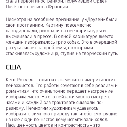
стала первой иностранкой, получившей Орден
Почётного легиона Франции.
Несмотря на всеобщее признание, у «Друзей» были
свои противники. Картину повсеместно
пародировали, рисовали на нее карикатуры и
высмеивали в прессе. В одной карикатуре вместо
женщин изображалось трио собак. Это в очередной
раз указывает на проблемы, с которыми
сталкивалась художница, ступив на творческий путь.
США
Кент Рокуэлл – один из знаменитых американских
пейзажистов. Его работы сочетают в себе реализм и
романтизм, что очень точно передает настроение
изображаемого. На его пейзажи можно смотреть
часами и каждый раз трактовать символы по-
разному. Немногим художникам удавалось
изобразить зимнюю природу так, чтобы смотрящие
на нее люди по-настоящему испытывали холод.
Насыщенность цветов и контрастность – это