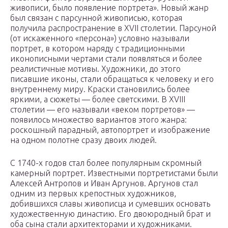
живописи, было появление портрета». Новый жанр
был связан с парсунной живописью, которая
получила распространение в XVII столетии. Парсуной
(от искаженного «персона») условно называли
портрет, в котором наряду с традиционными
иконописными чертами стали появляться и более
реалистичные мотивы. Художники, до этого
писавшие иконы, стали обращаться к человеку и его
внутреннему миру. Краски становились более
яркими, а сюжеты — более светскими. В XVIII
столетии — его называли «веком портретов» —
появилось множество вариантов этого жанра:
роскошный парадный, автопортрет и изображение
на одном полотне сразу двоих людей.
С 1740-х годов стал более популярным скромный
камерный портрет. Известными портретистами были
Алексей Антропов и Иван Аргунов. Аргунов стал
одним из первых крепостных художников,
добившихся славы живописца и сумевших основать
художественную династию. Его двоюродный брат и
оба сына стали архитекторами и художниками.